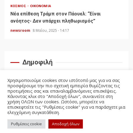
ΚΌΣΜΟΣ
ΟΙΚΟΝΟΜΊΑ
Νέα επίθεση Τράμπ στον Πάουελ: “Είναι
ανόητος- Δεν υπάρχει πληθωρισμός”
newsroom
8 Μαΐου, 2025 - 14:17
Δημοφιλή
Χρησιμοποιούμε cookies στον ιστότοπό μας για να σας
προσφέρουμε την πιο σχετική εμπειρία θυμίζοντας τις
προτιμήσεις σας και επαναλαμβανόμενες επισκέψεις.
Κάνοντας κλικ στο "Αποδοχή όλων", συναινείτε στη
χρήση ΟΛΩΝ των cookies. Ωστόσο, μπορείτε να
επισκεφτείτε τις "Ρυθμίσεις cookie" για να παράσχετε μια
ελεγχόμενη συγκατάθεση.
facebook
twitter
Ρυθμίσεις cookie
Αποδοχή όλων
Politicus.gr Copyright © All rights reserved.