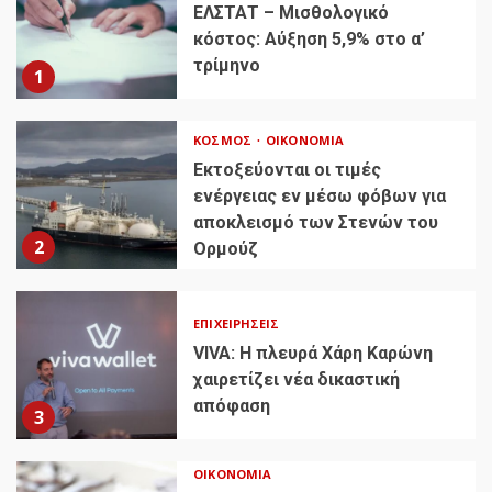
ΕΛΣΤΑΤ – Μισθολογικό
κόστος: Αύξηση 5,9% στο α’
τρίμηνο
1
ΚΌΣΜΟΣ
ΟΙΚΟΝΟΜΊΑ
Εκτοξεύονται οι τιμές
ενέργειας εν μέσω φόβων για
αποκλεισμό των Στενών του
2
Ορμούζ
ΕΠΙΧΕΙΡΉΣΕΙΣ
VIVA: Η πλευρά Χάρη Καρώνη
χαιρετίζει νέα δικαστική
απόφαση
3
ΟΙΚΟΝΟΜΊΑ