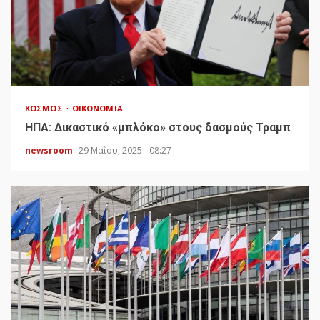
ΚΌΣΜΟΣ
ΟΙΚΟΝΟΜΊΑ
HΠΑ: Δικαστικό «μπλόκο» στους δασμούς Τραμπ
newsroom
29 Μαΐου, 2025 - 08:27