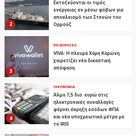
Εκτοξεύονται οι τιμές
ενέργειας εν μέσω φόβων για
αποκλεισμό των Στενών του
2
Ορμούζ
ΕΠΙΧΕΙΡΉΣΕΙΣ
VIVA: Η πλευρά Χάρη Καρώνη
χαιρετίζει νέα δικαστική
απόφαση
3
ΟΙΚΟΝΟΜΊΑ
Άλμα 7,5 δισ. ευρώ στις
ηλεκτρονικές συναλλαγές
φέρνει έκρηξη εσόδων ΦΠΑ
και νέα υποχρεωτικά μέτρα με
4
το IRIS