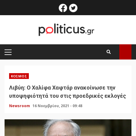
Skip
facebook
twitter
to
content
PRIMARY
MENU
ΚΌΣΜΟΣ
Λιβύη: Ο Χαλίφα Χαφτάρ ανακοίνωσε την
υποψηφιότητά του στις προεδρικές εκλογές
Newsroom
16 Νοεμβρίου, 2021 - 09:48