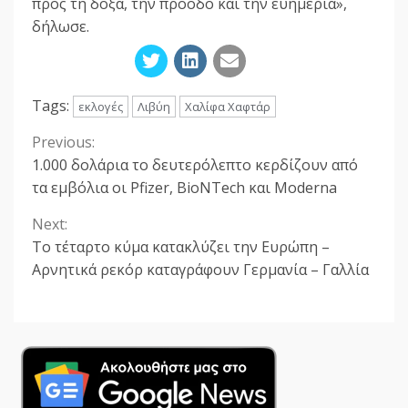
προς τη δόξα, την πρόοδο και την ευημερία»,
δήλωσε.
Tags:
εκλογές
Λιβύη
Χαλίφα Χαφτάρ
Previous:
Continue
1.000 δολάρια το δευτερόλεπτο κερδίζουν από
Reading
τα εμβόλια οι Pfizer, BioNTech και Moderna
Next:
Το τέταρτο κύμα κατακλύζει την Ευρώπη –
Αρνητικά ρεκόρ καταγράφουν Γερμανία – Γαλλία