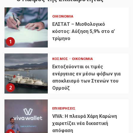
ΟΙΚΟΝΟΜΊΑ
ΕΛΣΤΑΤ – Μισθολογικό
κόστος: Αύξηση 5,9% στο α’
τρίμηνο
1
ΚΌΣΜΟΣ
ΟΙΚΟΝΟΜΊΑ
Εκτοξεύονται οι τιμές
ενέργειας εν μέσω φόβων για
αποκλεισμό των Στενών του
2
Ορμούζ
ΕΠΙΧΕΙΡΉΣΕΙΣ
VIVA: Η πλευρά Χάρη Καρώνη
χαιρετίζει νέα δικαστική
απόφαση