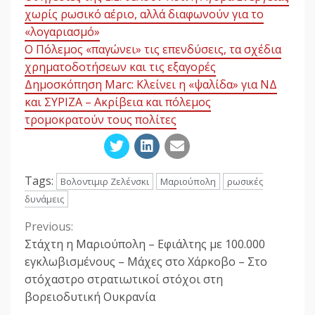
χωρίς ρωσικό αέριο, αλλά διαφωνούν για το
«λογαριασμό»
Ο Πόλεμος «παγώνει» τις επενδύσεις, τα σχέδια
χρηματοδοτήσεων και τις εξαγορές
Δημοσκόπηση Marc: Κλείνει η «ψαλίδα» για ΝΔ
και ΣΥΡΙΖΑ – Ακρίβεια και πόλεμος
τρομοκρατούν τους πολίτες
Tags:
Βολοντιμιρ Ζελένσκι
Μαριούπολη
ρωσικές
δυνάμεις
Previous:
Continue
Στάχτη η Μαριούπολη – Εφιάλτης με 100.000
Reading
εγκλωβισμένους – Μάχες στο Χάρκοβο – Στο
στόχαστρο στρατιωτικοί στόχοι στη
βορειοδυτική Ουκρανία