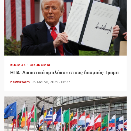
ΚΌΣΜΟΣ
ΟΙΚΟΝΟΜΊΑ
HΠΑ: Δικαστικό «μπλόκο» στους δασμούς Τραμπ
newsroom
29 Μαΐου, 2025 - 08:27