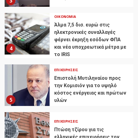
3
ΟΙΚΟΝΟΜΊΑ
Άλμα 7,5 δισ. ευρώ στις
ηλεκτρονικές συναλλαγές
φέρνει έκρηξη εσόδων ΦΠΑ
και νέα υποχρεωτικά μέτρα με
4
το IRIS
ΕΠΙΧΕΙΡΉΣΕΙΣ
Επιστολή Μυτιληναίου προς
την Κομισιόν για το υψηλό
κόστος ενέργειας και πρώτων
5
υλών
ΕΠΙΧΕΙΡΉΣΕΙΣ
Πτώση τζίρου για τις
ελληνικές επιχειρήσεις τον