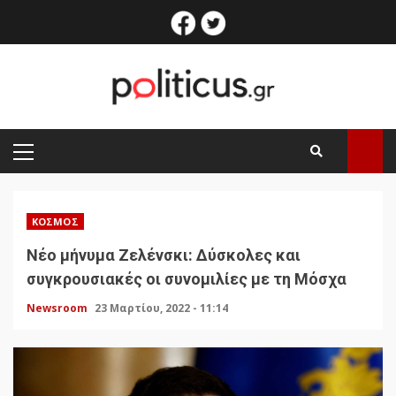
Skip
facebook
twitter
to
content
PRIMARY
MENU
ΚΌΣΜΟΣ
Νέο μήνυμα Ζελένσκι: Δύσκολες και
συγκρουσιακές οι συνομιλίες με τη Μόσχα
Newsroom
23 Μαρτίου, 2022 - 11:14