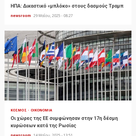
HΠΑ: Δικαστικό «μπλόκο» στους δασμούς Τραμπ
newsroom
29 Μαΐου, 2025 - 08:27
ΚΌΣΜΟΣ
ΟΙΚΟΝΟΜΊΑ
Οι χώρες της ΕΕ συμφώνησαν στην 17η δέσμη
κυρώσεων κατά της Ρωσίας
newsroom
14 Μαΐου, 2025 - 13:51