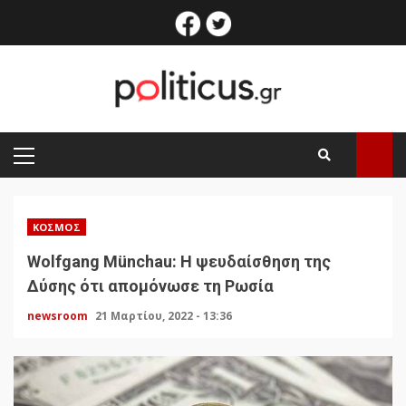
Skip
facebook
twitter
to
content
PRIMARY
MENU
ΚΌΣΜΟΣ
Wolfgang Münchau: Η ψευδαίσθηση της
Δύσης ότι απομόνωσε τη Ρωσία
newsroom
21 Μαρτίου, 2022 - 13:36