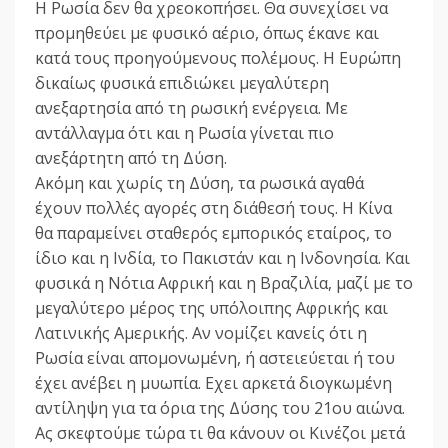
Η Ρωσία δεν θα χρεοκοπήσει. Θα συνεχίσει να
προμηθεύει με φυσικό αέριο, όπως έκανε και
κατά τους προηγούμενους πολέμους. Η Ευρώπη
δικαίως φυσικά επιδιώκει μεγαλύτερη
ανεξαρτησία από τη ρωσική ενέργεια. Με
αντάλλαγμα ότι και η Ρωσία γίνεται πιο
ανεξάρτητη από τη Δύση.
Ακόμη και χωρίς τη Δύση, τα ρωσικά αγαθά
έχουν πολλές αγορές στη διάθεσή τους. Η Κίνα
θα παραμείνει σταθερός εμπορικός εταίρος, το
ίδιο και η Ινδία, το Πακιστάν και η Ινδονησία. Και
φυσικά η Νότια Αφρική και η Βραζιλία, μαζί με το
μεγαλύτερο μέρος της υπόλοιπης Αφρικής και
Λατινικής Αμερικής. Αν νομίζει κανείς ότι η
Ρωσία είναι απομονωμένη, ή αστειεύεται ή του
έχει ανέβει η μυωπία. Εχει αρκετά διογκωμένη
αντίληψη για τα όρια της Δύσης του 21ου αιώνα.
Ας σκεφτούμε τώρα τι θα κάνουν οι Κινέζοι μετά