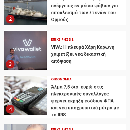
ενέργειας εν μέσω φόβων για
αποκλεισμό των Στενών του
2
Ορμούζ
ΕΠΙΧΕΙΡΉΣΕΙΣ
VIVA: Η πλευρά Χάρη Καρώνη
χαιρετίζει νέα δικαστική
απόφαση
3
ΟΙΚΟΝΟΜΊΑ
Άλμα 7,5 δισ. ευρώ στις
ηλεκτρονικές συναλλαγές
φέρνει έκρηξη εσόδων ΦΠΑ
και νέα υποχρεωτικά μέτρα με
4
το IRIS
ΕΠΙΧΕΙΡΉΣΕΙΣ