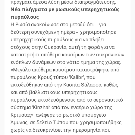
πράγματι άμεσα λύση μέσω διαπραγμάτευσης.
Νέα πλήγματα με ρωσικούς υπερηχητικούς
πυραύλους
Η Ρωσία ανακοίνωσε στο μεταξύ ότι – για
δεύτερη συνεχόμενη ημέρα – χρησιμοποίησε
υπερηχητικούς πυραύλους για να πλήξει
στόχους στην Ουκρανία, αυτή τη φορά για να
καταστρέψει απόθεμα καυσίμων των ουκρανικών
ενόπλων δυνάμεων στο νότιο τμήμα της χώρας.
«Μεγάλο απόθεμα καυσίμου καταστράφηκε από
πυραύλους Κρουζ τύπου ‘Kalibr’, που
εκτοξεύθηκαν από την Κασπία Θάλασσα, καθώς
και από βαλλιστικούς υπερηχητικούς
πυραύλους εκτοξευόμενους από το αεροναυτικό
σύστημα ‘Kinzhal’ από τον εναέριο χώρο της
Κριμαίας», ανέφερε το ρωσικό υπουργείο
Άμυνας, σε δελτίο Τύπου που χρησιμοποιήθηκε,
χωρίς να διευκρινίσει την ημερομηνία που