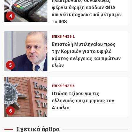
ηλεκτρονικές συναλλαγές
φέρνει έκρηξη εσόδων ΦΠΑ
και νέα υποχρεωτικά μέτρα με
4
το IRIS
ΕΠΙΧΕΙΡΉΣΕΙΣ
Επιστολή Μυτιληναίου προς
την Κομισιόν για το υψηλό
κόστος ενέργειας και πρώτων
5
υλών
ΕΠΙΧΕΙΡΉΣΕΙΣ
Πτώση τζίρου για τις
ελληνικές επιχειρήσεις τον
Απρίλιο
6
Σχετικά άρθρα