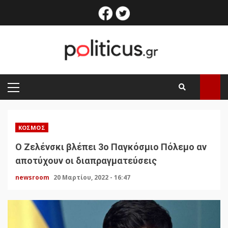
Skip
facebook
twitter
to
content
PRIMARY
MENU
ΚΌΣΜΟΣ
Ο Ζελένσκι βλέπει 3ο Παγκόσμιο Πόλεμο αν
αποτύχουν οι διαπραγματεύσεις
newsroom
20 Μαρτίου, 2022 - 16:47