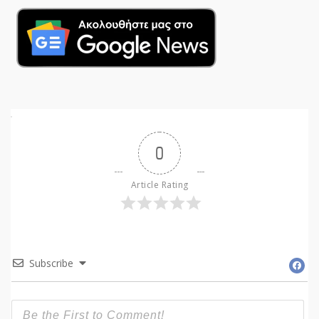
0
Article Rating
Subscribe