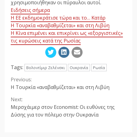
χρησιμοποιήθηκαν οι πύραυλοι αυτοί.
Ειδήσεις σήμερα
Η ΕΕ εκδημοκράτισε τώρα και το… Κατάρ
Η Τουρκία «αναβαθμίζεται» και στη Λιβύη
Η Κίνα επιμένει και επικρίνει ως «εξοργιστικές»
τις κυρώσεις κατά της Ρωσίας
Tags:
Βολοντίμιρ Ζελένσκι
Ουκρανία
Ρωσία
Previous:
Continue
Η Τουρκία «αναβαθμίζεται» και στη Λιβύη
Reading
Next:
Μερσχάιμερ στον Economist: Οι ευθύνες της
Δύσης για τον πόλεμο στην Ουκρανία