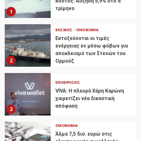
κόστος: Αύξηση 5,9% στο α’
τρίμηνο
1
ΚΌΣΜΟΣ
ΟΙΚΟΝΟΜΊΑ
Εκτοξεύονται οι τιμές
ενέργειας εν μέσω φόβων για
αποκλεισμό των Στενών του
2
Ορμούζ
ΕΠΙΧΕΙΡΉΣΕΙΣ
VIVA: Η πλευρά Χάρη Καρώνη
χαιρετίζει νέα δικαστική
απόφαση
3
ΟΙΚΟΝΟΜΊΑ
Άλμα 7,5 δισ. ευρώ στις