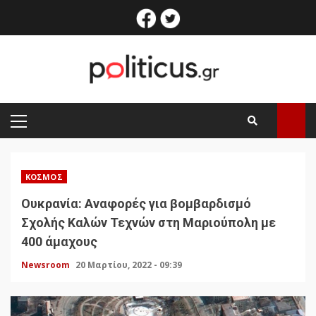
Skip
facebook
twitter
to
content
PRIMARY
MENU
ΚΌΣΜΟΣ
Ουκρανία: Αναφορές για βομβαρδισμό
Σχολής Καλών Τεχνών στη Μαριούπολη με
400 άμαχους
Newsroom
20 Μαρτίου, 2022 - 09:39