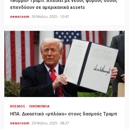
«Bόμβα» Τραμπ: Απειλεί με νέους φόρους όσους
επενδύουν σε αμερικανικά assets
newsroom
30 Μαΐου, 2025 - 10:47
ΚΌΣΜΟΣ
ΟΙΚΟΝΟΜΊΑ
HΠΑ: Δικαστικό «μπλόκο» στους δασμούς Τραμπ
newsroom
29 Μαΐου, 2025 - 08:27