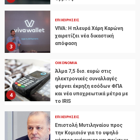
ΕΠΙΧΕΙΡΉΣΕΙΣ
VIVA: Η πλευρά Χάρη Καρώνη
χαιρετίζει νέα δικαστική
απόφαση
3
ΟΙΚΟΝΟΜΊΑ
Άλμα 7,5 δισ. ευρώ στις
ηλεκτρονικές συναλλαγές
φέρνει έκρηξη εσόδων ΦΠΑ
και νέα υποχρεωτικά μέτρα με
4
το IRIS
ΕΠΙΧΕΙΡΉΣΕΙΣ
Επιστολή Μυτιληναίου προς
την Κομισιόν για το υψηλό