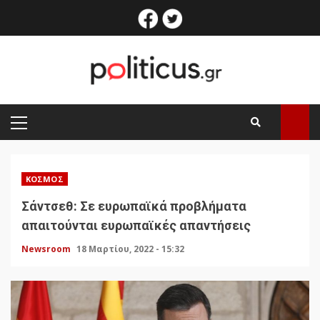
Skip
facebook
twitter
to
content
PRIMARY
MENU
ΚΌΣΜΟΣ
Σάντσεθ: Σε ευρωπαϊκά προβλήματα
απαιτούνται ευρωπαϊκές απαντήσεις
Newsroom
18 Μαρτίου, 2022 - 15:32