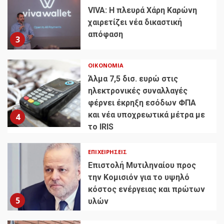
VIVA: Η πλευρά Χάρη Καρώνη
χαιρετίζει νέα δικαστική
απόφαση
3
ΟΙΚΟΝΟΜΊΑ
Άλμα 7,5 δισ. ευρώ στις
ηλεκτρονικές συναλλαγές
φέρνει έκρηξη εσόδων ΦΠΑ
και νέα υποχρεωτικά μέτρα με
4
το IRIS
ΕΠΙΧΕΙΡΉΣΕΙΣ
Επιστολή Μυτιληναίου προς
την Κομισιόν για το υψηλό
κόστος ενέργειας και πρώτων
5
υλών