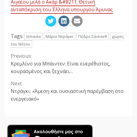
Αιγαίου μιλά ο Ακάρ &#8211; Θετική
ανταπόκριση του Έλληνα υπουργού Άμυνας
Tags:
Ισπανία
Μάριο Ντράγκι
Πέδρο Σάντσεθ
χώρες
του Νότου
Previous:
Continue
Κρεμλίνο για Μπάιντεν: Είναι ευερέθιστος,
Reading
κουρασμένος και ξεχνάει…
Next:
Ντράγκι: «Άμεση και ουσιαστική παρέμβαση στο
ενεργειακό»