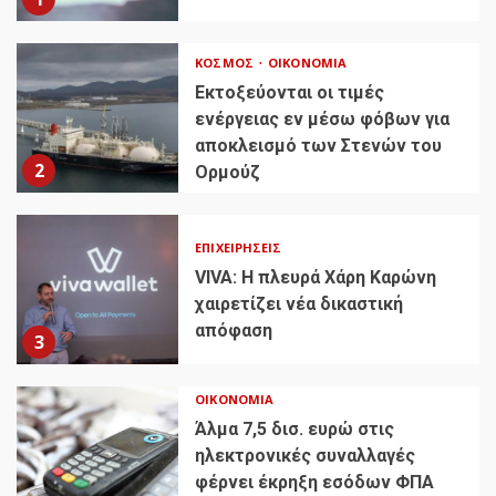
ΚΌΣΜΟΣ
ΟΙΚΟΝΟΜΊΑ
Εκτοξεύονται οι τιμές
ενέργειας εν μέσω φόβων για
αποκλεισμό των Στενών του
2
Ορμούζ
ΕΠΙΧΕΙΡΉΣΕΙΣ
VIVA: Η πλευρά Χάρη Καρώνη
χαιρετίζει νέα δικαστική
απόφαση
3
ΟΙΚΟΝΟΜΊΑ
Άλμα 7,5 δισ. ευρώ στις
ηλεκτρονικές συναλλαγές
φέρνει έκρηξη εσόδων ΦΠΑ