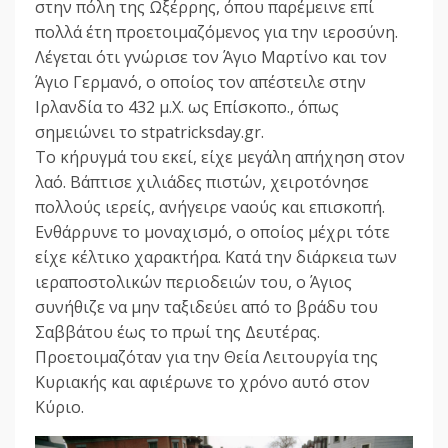
στην πόλη της Ωξέρρης, όπου παρέμεινε επί
πολλά έτη προετοιμαζόμενος για την ιεροσύνη.
Λέγεται ότι γνώρισε τον Άγιο Μαρτίνο και τον
Άγιο Γερμανό, ο οποίος τον απέστειλε στην
Ιρλανδία το 432 μ.Χ. ως Επίσκοπο., όπως
σημειώνει το stpatricksday.gr.
Το κήρυγμά του εκεί, είχε μεγάλη απήχηση στον
λαό. Βάπτισε χιλιάδες πιστών, χειροτόνησε
πολλούς ιερείς, ανήγειρε ναούς και επισκοπή.
Ενθάρρυνε το μοναχισμό, ο οποίος μέχρι τότε
είχε κέλτικο χαρακτήρα. Κατά την διάρκεια των
ιεραποστολικών περιοδειών του, ο Άγιος
συνήθιζε να μην ταξιδεύει από το βράδυ του
Σαββάτου έως το πρωί της Δευτέρας.
Προετοιμαζόταν για την Θεία Λειτουργία της
Κυριακής και αφιέρωνε το χρόνο αυτό στον
Κύριο.