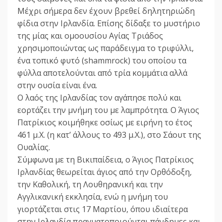
Μέχρι σήμερα δεν έχουν βρεθεί δηλητηριώδη
φίδια στην Ιρλανδία. Επίσης δίδαξε το μυστήριο
της μίας και ομοουσίου Αγίας Τριάδος
χρησιμοποιώντας ως παράδειγμα το τριφύλλι,
ένα τοπικό φυτό (shammrock) του οποίου τα
φύλλα αποτελούνται από τρία κομμάτια αλλά
στην ουσία είναι ένα.
Ο λαός της Ιρλανδίας τον αγάπησε πολύ και
εορτάζει την μνήμη του με λαμπρότητα. Ο Άγιος
Πατρίκιος κοιμήθηκε οσίως με ειρήνη το έτος
461 μ.Χ. (η κατ’ άλλους το 493 μ.Χ.), στο Σάουτ της
Ουαλίας.
Σύμφωνα με τη Βικιπαίδεια, ο Άγιος Πατρίκιος
Ιρλανδίας θεωρείται άγιος από την Ορθόδοξη,
την Καθολική, τη Λουθηρανική και την
Αγγλικανική εκκλησία, ενώ η μνήμη του
γιορτάζεται στις 17 Μαρτίου, όπου ιδιαίτερα
στην Ιρλανδία πραγματοποιούνται πάνδημες και