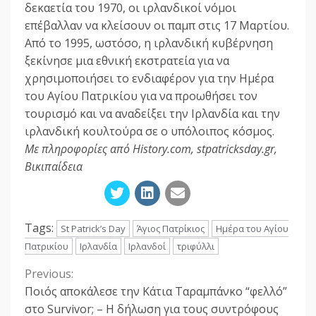
δεκαετία του 1970, οι ιρλανδικοί νόμοι
επέβαλλαν να κλείσουν οι παμπ στις 17 Μαρτίου.
Από το 1995, ωστόσο, η ιρλανδική κυβέρνηση
ξεκίνησε μια εθνική εκστρατεία για να
χρησιμοποιήσει το ενδιαφέρον για την Ημέρα
του Αγίου Πατρικίου για να προωθήσει τον
τουρισμό και να αναδείξει την Ιρλανδία και την
ιρλανδική κουλτούρα σε ο υπόλοιπος κόσμος.
Με πληροφορίες από History.com, stpatricksday.gr,
Βικιπαίδεια
Tags:
St Patrick’s Day
Άγιος Πατρίκιος
Ημέρα του Αγίου
Πατρικίου
Ιρλανδία
Ιρλανδοί
τριφύλλι
Previous:
Continue
Ποιός αποκάλεσε την Κάτια Ταραμπάνκο “φελλό”
Reading
στο Survivor; – Η δήλωση για τους συντρόφους