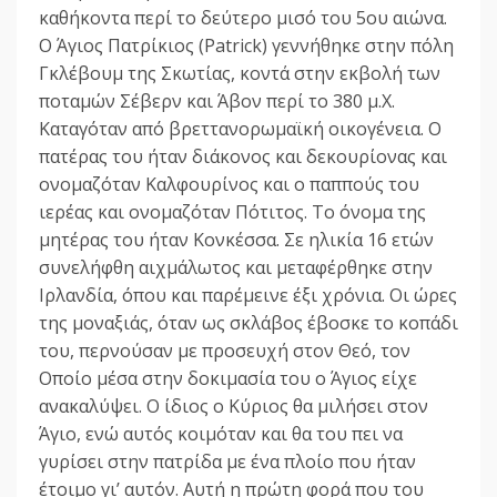
καθήκοντα περί το δεύτερο μισό του 5ου αιώνα.
Ο Άγιος Πατρίκιος (Patrick) γεννήθηκε στην πόλη
Γκλέβουμ της Σκωτίας, κοντά στην εκβολή των
ποταμών Σέβερν και Άβον περί το 380 μ.Χ.
Καταγόταν από βρεττανορωμαϊκή οικογένεια. Ο
πατέρας του ήταν διάκονος και δεκουρίονας και
ονομαζόταν Καλφουρίνος και ο παππούς του
ιερέας και ονομαζόταν Πότιτος. Το όνομα της
μητέρας του ήταν Κονκέσσα. Σε ηλικία 16 ετών
συνελήφθη αιχμάλωτος και μεταφέρθηκε στην
Ιρλανδία, όπου και παρέμεινε έξι χρόνια. Οι ώρες
της μοναξιάς, όταν ως σκλάβος έβοσκε το κοπάδι
του, περνούσαν με προσευχή στον Θεό, τον
Οποίο μέσα στην δοκιμασία του ο Άγιος είχε
ανακαλύψει. Ο ίδιος ο Κύριος θα μιλήσει στον
Άγιο, ενώ αυτός κοιμόταν και θα του πει να
γυρίσει στην πατρίδα με ένα πλοίο που ήταν
έτοιμο γι’ αυτόν. Αυτή η πρώτη φορά που του