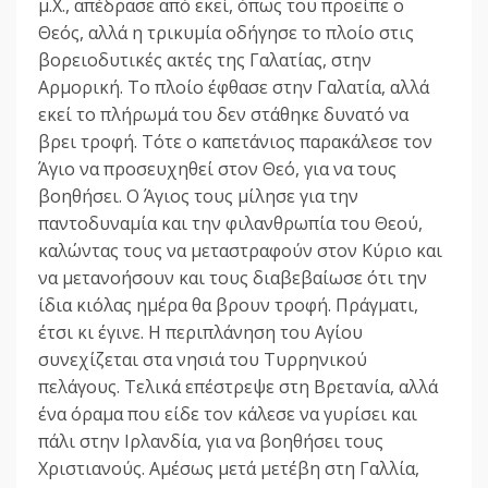
μ.Χ., απέδρασε από εκεί, όπως του προείπε ο
Θεός, αλλά η τρικυμία οδήγησε το πλοίο στις
βορειοδυτικές ακτές της Γαλατίας, στην
Αρμορική. Το πλοίο έφθασε στην Γαλατία, αλλά
εκεί το πλήρωμά του δεν στάθηκε δυνατό να
βρει τροφή. Τότε ο καπετάνιος παρακάλεσε τον
Άγιο να προσευχηθεί στον Θεό, για να τους
βοηθήσει. Ο Άγιος τους μίλησε για την
παντοδυναμία και την φιλανθρωπία του Θεού,
καλώντας τους να μεταστραφούν στον Κύριο και
να μετανοήσουν και τους διαβεβαίωσε ότι την
ίδια κιόλας ημέρα θα βρουν τροφή. Πράγματι,
έτσι κι έγινε. Η περιπλάνηση του Αγίου
συνεχίζεται στα νησιά του Τυρρηνικού
πελάγους. Τελικά επέστρεψε στη Βρετανία, αλλά
ένα όραμα που είδε τον κάλεσε να γυρίσει και
πάλι στην Ιρλανδία, για να βοηθήσει τους
Χριστιανούς. Αμέσως μετά μετέβη στη Γαλλία,