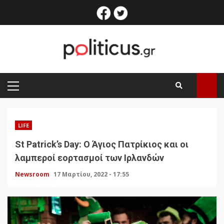
Skip
facebook
twitter
to
content
PRIMARY
MENU
LIFE
St Patrick’s Day: Ο Άγιος Πατρίκιος και οι
λαμπεροί εορτασμοί των Ιρλανδών
Newsroom
17 Μαρτίου, 2022 - 17:55