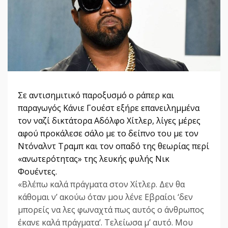
Σε αντισημιτικό παροξυσμό ο ράπερ και
παραγωγός Κάνιε Γουέστ εξήρε επανειλημμένα
τον ναζί δικτάτορα Αδόλφο Χίτλερ, λίγες μέρες
αφού προκάλεσε σάλο με το δείπνο του με τον
Ντόναλντ Τραμπ και τον οπαδό της θεωρίας περί
«ανωτερότητας» της λευκής φυλής Νικ
Φουέντες.
«Βλέπω καλά πράγματα στον Χίτλερ. Δεν θα
κάθομαι ν’ ακούω όταν μου λένε Εβραίοι ‘δεν
μπορείς να λες φωναχτά πως αυτός ο άνθρωπος
έκανε καλά πράγματα’. Τελείωσα μ’ αυτό. Μου