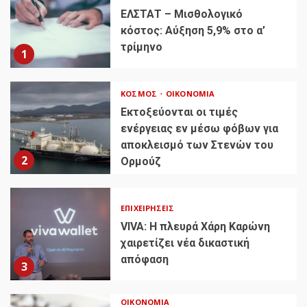
ΕΛΣΤΑΤ – Μισθολογικό
κόστος: Αύξηση 5,9% στο α’
τρίμηνο
1
ΚΌΣΜΟΣ
ΟΙΚΟΝΟΜΊΑ
Εκτοξεύονται οι τιμές
ενέργειας εν μέσω φόβων για
αποκλεισμό των Στενών του
2
Ορμούζ
ΕΠΙΧΕΙΡΉΣΕΙΣ
VIVA: Η πλευρά Χάρη Καρώνη
χαιρετίζει νέα δικαστική
απόφαση
3
ΟΙΚΟΝΟΜΊΑ