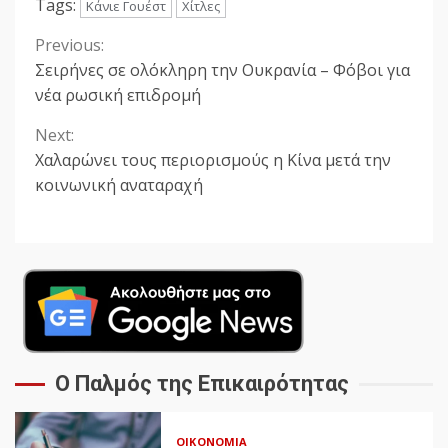
Tags:
Κάνιε Γουέστ
Χίτλες
Previous:
Continue
Σειρήνες σε ολόκληρη την Ουκρανία – Φόβοι για
Reading
νέα ρωσική επιδρομή
Next:
Χαλαρώνει τους περιορισμούς η Κίνα μετά την
κοινωνική αναταραχή
Ο Παλμός της Επικαιρότητας
ΟΙΚΟΝΟΜΊΑ