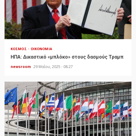
ΚΌΣΜΟΣ
ΟΙΚΟΝΟΜΊΑ
HΠΑ: Δικαστικό «μπλόκο» στους δασμούς Τραμπ
newsroom
29 Μαΐου, 2025 - 08:27