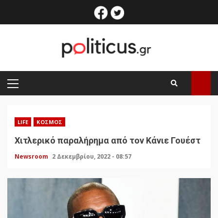
Skip
facebook
twitter
to
content
PRIMARY
MENU
LIFE
ΚΌΣΜΟΣ
Χιτλερικό παραλήρημα από τον Κάνιε Γουέστ
Newsroom
2 Δεκεμβρίου, 2022 - 08:57