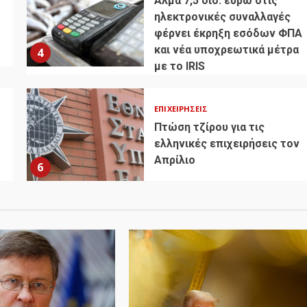
Άλμα 7,5 δισ. ευρώ στις
ηλεκτρονικές συναλλαγές
φέρνει έκρηξη εσόδων ΦΠΑ
και νέα υποχρεωτικά μέτρα
4
με το IRIS
ΕΠΙΧΕΙΡΉΣΕΙΣ
Πτώση τζίρου για τις
ελληνικές επιχειρήσεις τον
Απρίλιο
6