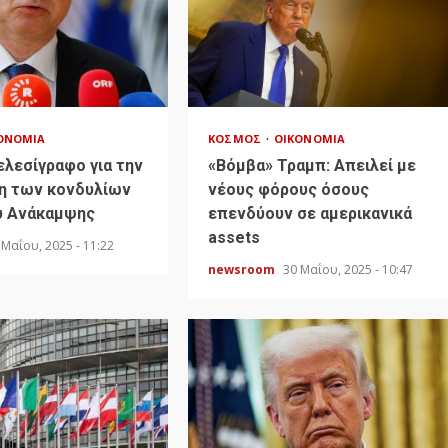
ΟΝΟΜΊΑ
ΚΌΣΜΟΣ
ΟΙΚΟΝΟΜΊΑ
ελεσίγραφο για την
«Bόμβα» Τραμπ: Απειλεί με
η των κονδυλίων
νέους φόρους όσους
υ Ανάκαμψης
επενδύουν σε αμερικανικά
assets
 Μαΐου, 2025 - 11:22
newsroom
30 Μαΐου, 2025 - 10:47