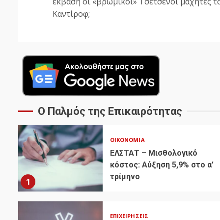
Reading
έκβαση οι «βρώμικοι» Τσετσένοι μαχητές τ
Καντίροφ;
Ο Παλμός της Επικαιρότητας
ΟΙΚΟΝΟΜΊΑ
ΕΛΣΤΑΤ – Μισθολογικό
κόστος: Αύξηση 5,9% στο α’
τρίμηνο
1
ΕΠΙΧΕΙΡΉΣΕΙΣ