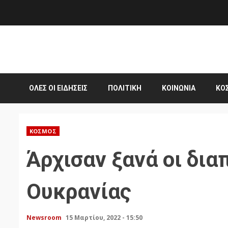
Skip
to
content
ΌΛΕΣ ΟΙ ΕΙΔΉΣΕΙΣ
ΠΟΛΙΤΙΚΉ
ΚΟΙΝΩΝΊΑ
ΚΌ
ΚΌΣΜΟΣ
Άρχισαν ξανά οι δι
Ουκρανίας
Newsroom
15 Μαρτίου, 2022 - 15:50