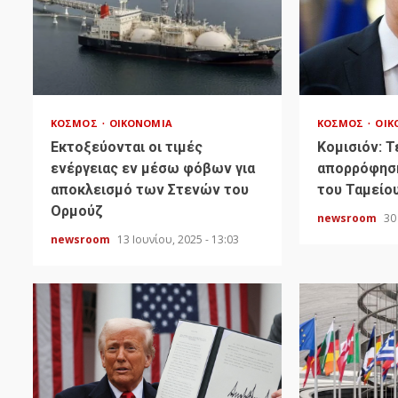
ΚΌΣΜΟΣ
ΟΙΚΟΝΟΜΊΑ
ΚΌΣΜΟΣ
ΟΙΚ
Εκτοξεύονται οι τιμές
Κομισιόν: Τ
ενέργειας εν μέσω φόβων για
απορρόφησ
αποκλεισμό των Στενών του
του Ταμείο
Ορμούζ
newsroom
30
newsroom
13 Ιουνίου, 2025 - 13:03