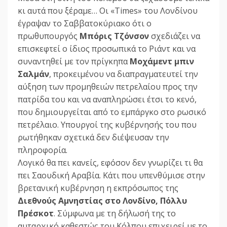
κι αυτά που ξέραμε… Οι «Times» του Λονδίνου
έγραψαν το Σαββατοκύριακο ότι ο
πρωθυπουργός
Μπόρις Τζόνσον
σχεδιάζει να
επισκεφτεί ο ίδιος προσωπικά το Ριάντ και να
συναντηθεί με τον πρίγκηπα
Μοχάμεντ μπιν
Σαλμάν
, προκειμένου να διαπραγματευτεί την
αύξηση των προμηθειών πετρελαίου προς την
πατρίδα του και να αναπληρώσει έτσι το κενό,
που δημιουργείται από το εμπάργκο στο ρωσικό
πετρέλαιο. Υπουργοί της κυβέρνησής του που
ρωτήθηκαν σχετικά δεν διέψευσαν την
πληροφορία.
Λογικό θα πει κανείς, εφόσον δεν γνωρίζει τι θα
πει Σαουδική Αραβία. Κάτι που υπενθύμισε στην
βρετανική κυβέρνηση η εκπρόσωπος της
Διεθνούς Αμνηστίας στο Λονδίνο, Πόλλυ
Πρέσκοτ
. Σύμφωνα με τη δήλωσή της το
αυταρχικό καθεστώς του Κόλπου επιχειρεί με το