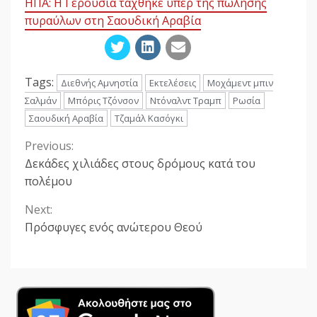
ΗΠΑ: Η Γερουσία τάχθηκε υπέρ της πώλησης
πυραύλων στη Σαουδική Αραβία
Tags:
Διεθνής Αμνηστία
Εκτελέσεις
Μοχάμεντ μπιν
Σαλμάν
Μπόρις Τζόνσον
Ντόναλντ Τραμπ
Ρωσία
Σαουδική Αραβία
Τζαμάλ Κασόγκι
Previous:
Continue
Δεκάδες χιλιάδες στους δρόμους κατά του
Reading
πολέμου
Next:
Πρόσφυγες ενός ανώτερου Θεού