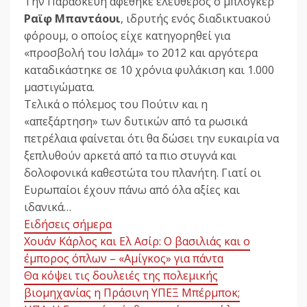
Την Παρασκευή αφέθηκε ελεύθερος ο μπλόγκερ
Ραϊφ Μπαντάουι
, ιδρυτής ενός διαδικτυακού
φόρουμ, ο οποίος είχε κατηγορηθεί για
«προσβολή του Ισλάμ» το 2012 και αργότερα
καταδικάστηκε σε 10 χρόνια φυλάκιση και 1.000
μαστιγώματα.
Τελικά ο πόλεμος του Πούτιν και η
«απεξάρτηση» των δυτικών από τα ρωσικά
πετρέλαια φαίνεται ότι θα δώσει την ευκαιρία να
ξεπλυθούν αρκετά από τα πιο στυγνά και
δολοφονικά καθεστώτα του πλανήτη. Γιατί οι
Ευρωπαίοι έχουν πάνω από όλα αξίες και
ιδανικά…
Ειδήσεις σήμερα
Χουάν Κάρλος και Ελ Ασίρ: Ο βασιλιάς και ο
έμπορος όπλων – «Αμίγκος» για πάντα
Θα κόψει τις δουλειές της πολεμικής
βιομηχανίας η Πράσινη ΥΠΕΞ Μπέρμποκ;