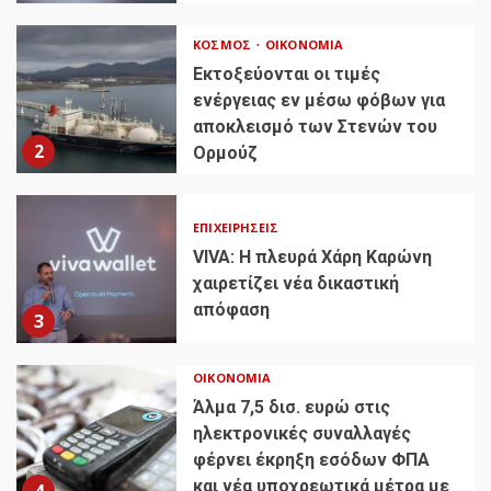
ΚΌΣΜΟΣ
ΟΙΚΟΝΟΜΊΑ
Εκτοξεύονται οι τιμές
ενέργειας εν μέσω φόβων για
αποκλεισμό των Στενών του
2
Ορμούζ
ΕΠΙΧΕΙΡΉΣΕΙΣ
VIVA: Η πλευρά Χάρη Καρώνη
χαιρετίζει νέα δικαστική
απόφαση
3
ΟΙΚΟΝΟΜΊΑ
Άλμα 7,5 δισ. ευρώ στις
ηλεκτρονικές συναλλαγές
φέρνει έκρηξη εσόδων ΦΠΑ
και νέα υποχρεωτικά μέτρα με