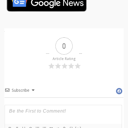
0
Article Rating
Subscribe