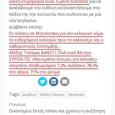
λαϊκή ετυμηγορία είναι η μόνη διέξοδος
για να
αναλάβουμε την ευθύνη να ξαναστήσουμε στα
πόδια της την κοινωνία, που κινδυνεύει με μία
νέα λεηλασία».
Διαβάστε επίσης:
Οι πιέσεις σε Μητσοτάκη για νέο εκλογικό νόμο
το ενδεχόμενο εκλογών πριν το καλοκαίρι και ο
καθοριστικός Σεπτέμβης…
Αλέξης Τσίπρας &#8211; Πολιτικό Κέντρο
ΣΥΡΙΖΑ-ΠΣ: «Να είμαστε έτοιμοι για εκλογές»
«Εκρηξη» πληθωρισμού 7,2%, αυξήσεις 78,5%
στο αέριο, 71% στο ρεύμα
Tags:
ακρίβεια
Αλέξης Τσίπρας
Μεσσηνία
Previous:
Continue
Οικονόμου: Εκτός τόπου και χρόνου η συζήτηση