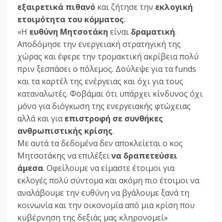
εξαιρετικά πιθανό
και ζήτησε την
εκλογική
ετοιμότητα του κόμματος
.
«Η
ευθύνη Μητσοτάκη
είναι
δραματική
.
Αποδόμησε την ενεργειακή στρατηγική της
χώρας και έφερε την τρομακτική ακρίβεια πολύ
πριν ξεσπάσει ο πόλεμος. Δούλεψε για τα funds
και τα καρτέλ της ενέργειας και όχι για τους
καταναλωτές. Φοβάμαι ότι υπάρχει κίνδυνος όχι
μόνο για διόγκωση της ενεργειακής φτώχειας
αλλά και για
επιστροφή σε συνθήκες
ανθρωπιστικής κρίσης
.
Με αυτά τα δεδομένα δεν αποκλείεται ο κος
Μητσοτάκης να επιλέξει
να δραπετεύσει
άμεσα
. Οφείλουμε να είμαστε έτοιμοι για
εκλογές πολύ σύντομα και ακόμη πιο έτοιμοι να
αναλάβουμε την ευθύνη να βγάλουμε ξανά τη
κοινωνία και την οικονομία από μια κρίση που
κυβέρνηση της δεξιάς μας κληρονομεί»