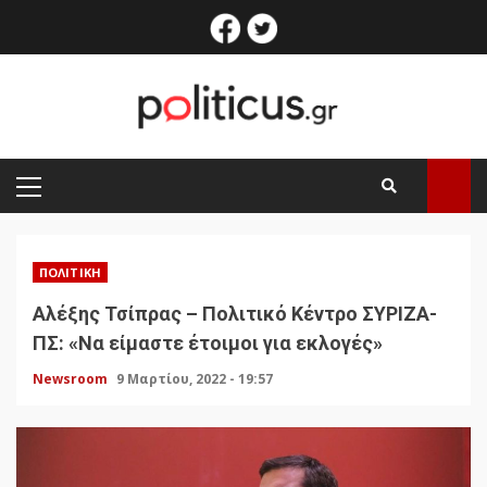
Skip
facebook
twitter
to
content
PRIMARY
MENU
ΠΟΛΙΤΙΚΉ
Αλέξης Τσίπρας – Πολιτικό Κέντρο ΣΥΡΙΖΑ-
ΠΣ: «Να είμαστε έτοιμοι για εκλογές»
Newsroom
9 Μαρτίου, 2022 - 19:57