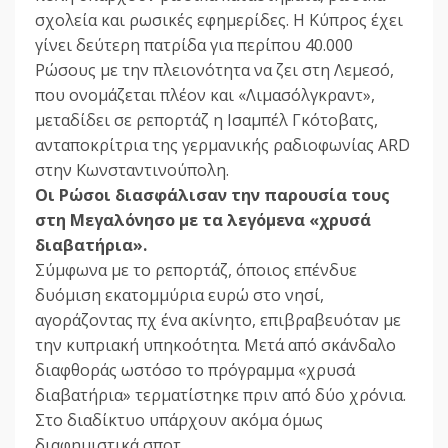
σχολεία και ρωσικές εφημερίδες. Η Κύπρος έχει
γίνει δεύτερη πατρίδα για περίπου 40.000
Ρώσους με την πλειονότητα να ζει στη Λεμεσό,
που ονομάζεται πλέον και «Λιμασόλγκραντ»,
μεταδίδει σε ρεπορτάζ η Ισαμπέλ Γκότοβατς,
ανταποκρίτρια της γερμανικής ραδιοφωνίας ARD
στην Κωνσταντινούπολη.
Οι Ρώσοι διασφάλισαν την παρουσία τους
στη Μεγαλόνησο με τα λεγόμενα «χρυσά
διαβατήρια».
Σύμφωνα με το ρεπορτάζ, όποιος επένδυε
δυόμιση εκατομμύρια ευρώ στο νησί,
αγοράζοντας πχ ένα ακίνητο, επιβραβευόταν με
την κυπριακή υπηκοότητα. Μετά από σκάνδαλο
διαφθοράς ωστόσο το πρόγραμμα «χρυσά
διαβατήρια» τερματίστηκε πριν από δύο χρόνια.
Στο διαδίκτυο υπάρχουν ακόμα όμως
διαφημιστικά σποτ.