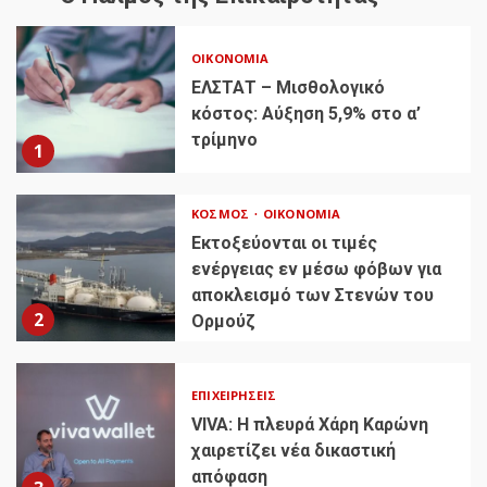
ΟΙΚΟΝΟΜΊΑ
ΕΛΣΤΑΤ – Μισθολογικό
κόστος: Αύξηση 5,9% στο α’
τρίμηνο
1
ΚΌΣΜΟΣ
ΟΙΚΟΝΟΜΊΑ
Εκτοξεύονται οι τιμές
ενέργειας εν μέσω φόβων για
αποκλεισμό των Στενών του
2
Ορμούζ
ΕΠΙΧΕΙΡΉΣΕΙΣ
VIVA: Η πλευρά Χάρη Καρώνη
χαιρετίζει νέα δικαστική
απόφαση