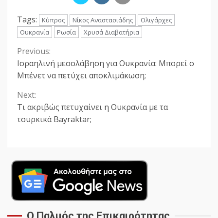
Tags:
Κύπρος
Νίκος Αναστασιάδης
Ολιγάρχες
Ουκρανία
Ρωσία
Χρυσά Διαβατήρια
Previous:
Continue
Ισραηλινή μεσολάβηση για Ουκρανία: Μπορεί ο
Reading
Μπένετ να πετύχει αποκλιμάκωση;
Next:
Τι ακριβώς πετυχαίνει η Ουκρανία με τα
τουρκικά Bayraktar;
Ο Παλμός της Επικαιρότητας