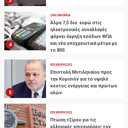
3
ΟΙΚΟΝΟΜΊΑ
Άλμα 7,5 δισ. ευρώ στις
ηλεκτρονικές συναλλαγές
φέρνει έκρηξη εσόδων ΦΠΑ
και νέα υποχρεωτικά μέτρα με
4
το IRIS
ΕΠΙΧΕΙΡΉΣΕΙΣ
Επιστολή Μυτιληναίου προς
την Κομισιόν για το υψηλό
κόστος ενέργειας και πρώτων
5
υλών
ΕΠΙΧΕΙΡΉΣΕΙΣ
Πτώση τζίρου για τις
ελληνικές επιχειρήσεις τον