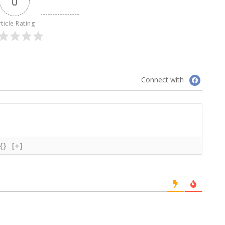
0
ticle Rating
Connect with
{}
[+]