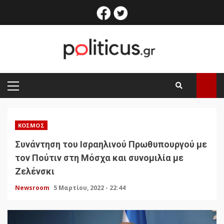
Skip
facebook
twitter
to
content
PRIMARY
MENU
ΚΌΣΜΟΣ
Συνάντηση του Ισραηλινού Πρωθυπουργού με
τον Πούτιν στη Μόσχα και συνομιλία με
Ζελένσκι
Newsroom
5 Μαρτίου, 2022 - 22:44