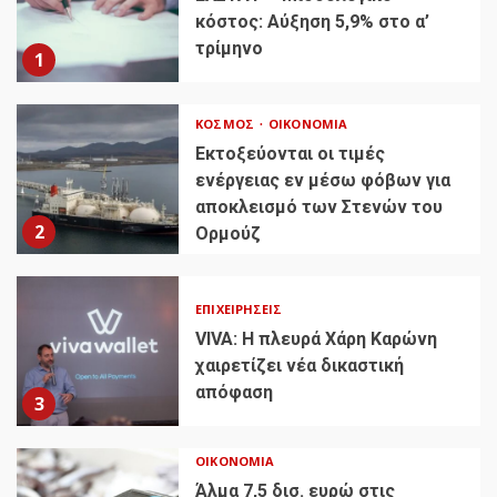
κόστος: Αύξηση 5,9% στο α’
τρίμηνο
1
ΚΌΣΜΟΣ
ΟΙΚΟΝΟΜΊΑ
Εκτοξεύονται οι τιμές
ενέργειας εν μέσω φόβων για
αποκλεισμό των Στενών του
2
Ορμούζ
ΕΠΙΧΕΙΡΉΣΕΙΣ
VIVA: Η πλευρά Χάρη Καρώνη
χαιρετίζει νέα δικαστική
απόφαση
3
ΟΙΚΟΝΟΜΊΑ
Άλμα 7,5 δισ. ευρώ στις