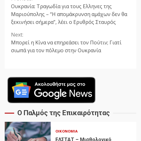
Continue
Ουκρανία: Τραγωδία για τους Ελληνες της
Reading
Μαριούπολης – “Η απομάκρυνση αμάχων δεν θα
ξεκινήσει σήμερα”, λέει ο Ερυθρός Σταυρός
Next:
Μπορεί η Κίνα να επηρεάσει τον Πούτιν; Γιατί
σιωπά για τον πόλεμο στην Ουκρανία
Ο Παλμός της Επικαιρότητας
ΟΙΚΟΝΟΜΊΑ
ΕΛΣΤΑΤ – Μισθολογικό