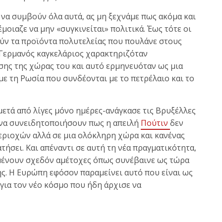
 να συμβούν όλα αυτά, ας μη ξεχνάμε πως ακόμα και
μοιαζε να μην «συγκινείται» πολιτικά. Έως τότε οι
ούν τα προϊόντα πολυτελείας που πουλάνε στους
ο Γερμανός καγκελάριος χαρακτηριζόταν
σης της χώρας του και αυτό ερμηνευόταν ως μια
με τη Ρωσία που συνδέονται με το πετρέλαιο και το
ετά από λίγες μόνο ημέρες-ανάγκασε τις Βρυξέλλες
 να συνειδητοποιήσουν πως η απειλή
Πούτιν
δεν
ιοχών αλλά σε μια ολόκληρη χώρα και κανένας
ήσει. Και απέναντι σε αυτή τη νέα πραγματικότητα,
μένουν σχεδόν αμέτοχες όπως συνέβαινε ως τώρα
της. Η Ευρώπη εφόσον παραμείνει αυτό που είναι ως
 για τον νέο κόσμο που ήδη άρχισε να