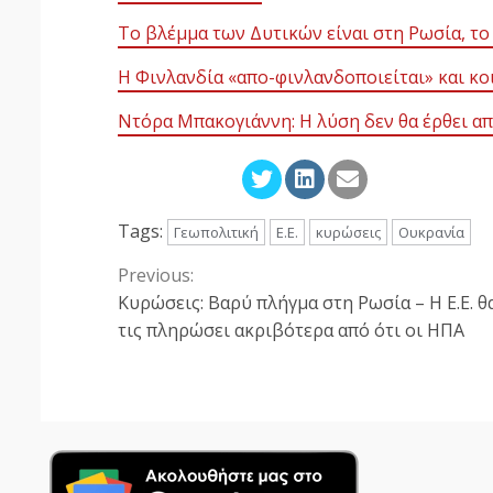
Το βλέμμα των Δυτικών είναι στη Ρωσία, το
Η Φινλανδία «απο-φινλανδοποιείται» και κο
Ντόρα Μπακογιάννη: Η λύση δεν θα έρθει α
Tags:
Γεωπολιτική
Ε.Ε.
κυρώσεις
Ουκρανία
Previous:
Continue
Κυρώσεις: Βαρύ πλήγμα στη Ρωσία – Η Ε.Ε. θ
Reading
τις πληρώσει ακριβότερα από ότι οι ΗΠΑ