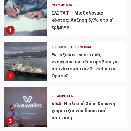
ΟΙΚΟΝΟΜΊΑ
ΕΛΣΤΑΤ – Μισθολογικό
κόστος: Αύξηση 5,9% στο α’
τρίμηνο
1
ΚΌΣΜΟΣ
ΟΙΚΟΝΟΜΊΑ
Εκτοξεύονται οι τιμές
ενέργειας εν μέσω φόβων για
αποκλεισμό των Στενών του
2
Ορμούζ
ΕΠΙΧΕΙΡΉΣΕΙΣ
VIVA: Η πλευρά Χάρη Καρώνη
χαιρετίζει νέα δικαστική
απόφαση
3