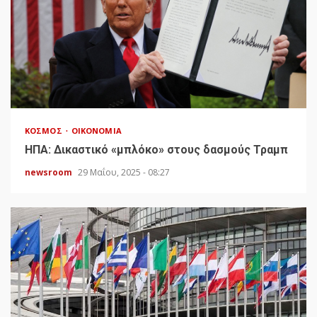
ΚΌΣΜΟΣ
ΟΙΚΟΝΟΜΊΑ
HΠΑ: Δικαστικό «μπλόκο» στους δασμούς Τραμπ
newsroom
29 Μαΐου, 2025 - 08:27