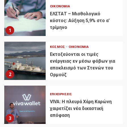
ΟΙΚΟΝΟΜΊΑ
ΕΛΣΤΑΤ – Μισθολογικό
κόστος: Αύξηση 5,9% στο α’
τρίμηνο
1
ΚΌΣΜΟΣ
ΟΙΚΟΝΟΜΊΑ
Εκτοξεύονται οι τιμές
ενέργειας εν μέσω φόβων για
αποκλεισμό των Στενών του
2
Ορμούζ
ΕΠΙΧΕΙΡΉΣΕΙΣ
VIVA: Η πλευρά Χάρη Καρώνη
χαιρετίζει νέα δικαστική
απόφαση
3