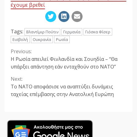
έχουμε βρεθεί
Tags:
Βλαντίμιρ Πούτιν
Γερμανία
Γιόσκα Φίσερ
Εισβολή
Ουκρανία
Ρωσία
Previous:
Continue
Η Ρωσία απειλεί Φινλανδία και Σουηδία – “Θα
Reading
υπάρξει απάντηση εάν ενταχθούν στο ΝΑΤΟ”
Next:
Το ΝΑΤΟ αποφάσισε να αναπτύξει δυνάμεις
ταχείας επέμβασης στην Ανατολική Ευρώπη