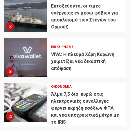
Εκτοξεύονται οι τιμές
ενέργειας εν μέσω φόβων για
αποκλεισμό των Στενών του
2
Ορμούζ
ΕΠΙΧΕΙΡΉΣΕΙΣ
VIVA: Η πλευρά Χάρη Καρώνη
χαιρετίζει νέα δικαστική
απόφαση
3
ΟΙΚΟΝΟΜΊΑ
Άλμα 7,5 δισ. ευρώ στις
ηλεκτρονικές συναλλαγές
φέρνει έκρηξη εσόδων ΦΠΑ
και νέα υποχρεωτικά μέτρα με
4
το IRIS