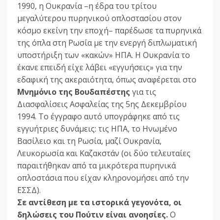
1990, η Ουκρανία –η έδρα του τρίτου
μεγαλύτερου πυρηνικού οπλοστασίου στον
κόσμο εκείνη την εποχή– παρέδωσε τα πυρηνικά
της όπλα στη Ρωσία με την ενεργή διπλωματική
υποστήριξη των «κακών» ΗΠΑ. Η Ουκρανία το
έκανε επειδή είχε λάβει «εγγυήσεις» για την
εδαφική της ακεραιότητα, όπως αναφέρεται στο
Μνημόνιο της Βουδαπέστης
για τις
Διασφαλίσεις Ασφαλείας της 5ης Δεκεμβρίου
1994. Το έγγραφο αυτό υπογράφηκε από τις
εγγυήτριες δυνάμεις: τις ΗΠΑ, το Ηνωμένο
Βασίλειο και τη Ρωσία, μαζί Ουκρανία,
Λευκορωσία και Καζακστάν (οι δύο τελευταίες
παραιτήθηκαν από τα μικρότερα πυρηνικά
οπλοστάσια που είχαν κληρονομήσει από την
ΕΣΣΔ).
Σε αντίθεση με τα ιστορικά γεγονότα, οι
δηλώσεις του Πούτιν είναι ανοησίες.
Ο