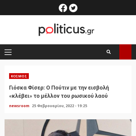
Skip
facebook
twitter
to
content
PRIMARY
MENU
ΚΌΣΜΟΣ
Γιόσκα Φίσερ: Ο Πούτιν με την εισβολή
«κλέβει» το μέλλον του ρωσικού λαού
newsroom
25 Φεβρουαρίου, 2022 - 19:25