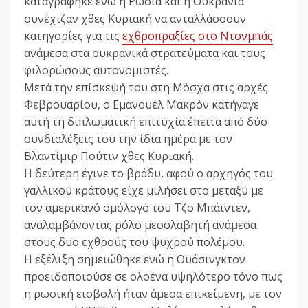
καταγράφηκε ενώ η Ρωσία και η Ουκρανία
συνέχιζαν χθες Κυριακή να ανταλλάσσουν
κατηγορίες για τις
εχθροπραξίες στο Ντονμπάς
ανάμεσα στα ουκρανικά στρατεύματα και τους
φιλορώσους αυτονομιστές.
Μετά την επίσκεψή του στη Μόσχα στις αρχές
Φεβρουαρίου, ο Εμανουέλ Μακρόν κατήγαγε
αυτή τη διπλωματική επιτυχία έπειτα από δύο
συνδιαλέξεις του την ίδια ημέρα με τον
Βλαντίμιρ Πούτιν χθες Κυριακή.
Η δεύτερη έγινε το βράδυ, αφού ο αρχηγός του
γαλλικού κράτους είχε μιλήσει στο μεταξύ με
τον αμερικανό ομόλογό του Τζο Μπάιντεν,
αναλαμβάνοντας ρόλο μεσολαβητή ανάμεσα
στους δυο εχθρούς του ψυχρού πολέμου.
Η εξέλιξη σημειώθηκε ενώ η Ουάσινγκτον
προειδοποιούσε σε ολοένα υψηλότερο τόνο πως
η ρωσική εισβολή ήταν άμεσα επικείμενη, με τον