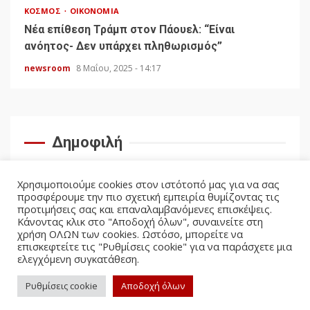
ΚΌΣΜΟΣ
ΟΙΚΟΝΟΜΊΑ
Νέα επίθεση Τράμπ στον Πάουελ: “Είναι
ανόητος- Δεν υπάρχει πληθωρισμός”
newsroom
8 Μαΐου, 2025 - 14:17
Δημοφιλή
Χρησιμοποιούμε cookies στον ιστότοπό μας για να σας
προσφέρουμε την πιο σχετική εμπειρία θυμίζοντας τις
προτιμήσεις σας και επαναλαμβανόμενες επισκέψεις.
Κάνοντας κλικ στο "Αποδοχή όλων", συναινείτε στη
χρήση ΟΛΩΝ των cookies. Ωστόσο, μπορείτε να
επισκεφτείτε τις "Ρυθμίσεις cookie" για να παράσχετε μια
ελεγχόμενη συγκατάθεση.
facebook
twitter
Ρυθμίσεις cookie
Αποδοχή όλων
Politicus.gr Copyright © All rights reserved.