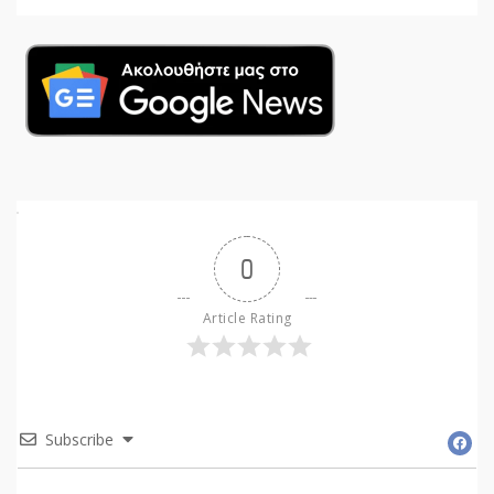
0
Article Rating
Subscribe