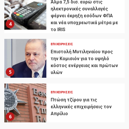
Άλμα 7,5 δισ. ευρώ στις
ηλεκτρονικές συναλλαγές
φέρνει έκρηξη εσόδων ΦΠΑ
και νέα υποχρεωτικά μέτρα με
4
το IRIS
ΕΠΙΧΕΙΡΉΣΕΙΣ
Επιστολή Μυτιληναίου προς
την Κομισιόν για το υψηλό
κόστος ενέργειας και πρώτων
5
υλών
ΕΠΙΧΕΙΡΉΣΕΙΣ
Πτώση τζίρου για τις
ελληνικές επιχειρήσεις τον
Απρίλιο
6