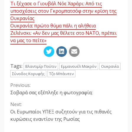
Τι ξέχασε ο Γιουβάλ Νόε Χαράρι: Από τις
υποσχέσεις στον Γκρομπατσόφ στην κρίση της
Ουκρανίας
Ουκρανία: πρώτο θύμα πάλι η αλήθεια
Ζελένσκι: «Αν δεν μας θέλετε στο ΝΑΤΟ, πρέπει
να μας το πείτε»
Tags:
Βλαντιμίρ Πούτιν
Εμμανουέλ Μακρόν
Ουκρανία
Σύνοδος Κορυφής
Τζο Μπάιντεν
Previous:
Continue
Σοβαρά σας εξέπληξε η φωτογραφία;
Reading
Next:
Οι Ευρωπαίοι ΥΠΕΞ συζητούν για τις πιθανές
κυρώσεις εναντίον της Ρωσίας