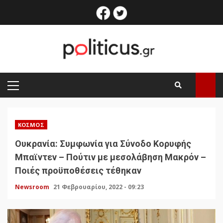
Skip
facebook
twitter
to
content
PRIMARY
MENU
ΚΌΣΜΟΣ
Ουκρανία: Συμφωνία για Σύνοδο Κορυφής
Μπαϊντεν – Πούτιν με μεσολάβηση Μακρόν –
Ποιές προϋποθέσεις τέθηκαν
Newsroom
21 Φεβρουαρίου, 2022 - 09:23