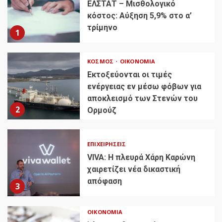
ΕΛΣΤΑΤ – Μισθολογικό
κόστος: Αύξηση 5,9% στο α’
τρίμηνο
1
ΚΌΣΜΟΣ
ΟΙΚΟΝΟΜΊΑ
Εκτοξεύονται οι τιμές
ενέργειας εν μέσω φόβων για
αποκλεισμό των Στενών του
2
Ορμούζ
ΕΠΙΧΕΙΡΉΣΕΙΣ
VIVA: Η πλευρά Χάρη Καρώνη
χαιρετίζει νέα δικαστική
απόφαση
3
ΟΙΚΟΝΟΜΊΑ