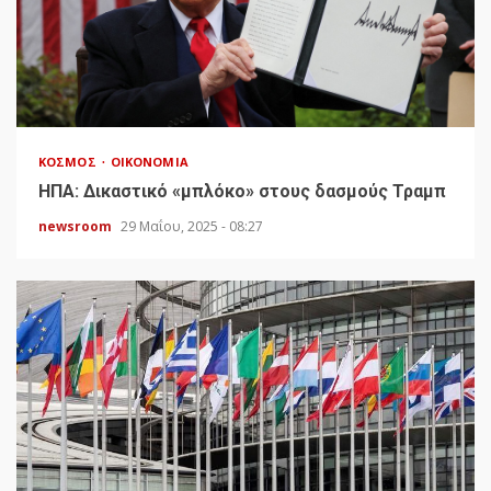
ΚΌΣΜΟΣ
ΟΙΚΟΝΟΜΊΑ
HΠΑ: Δικαστικό «μπλόκο» στους δασμούς Τραμπ
newsroom
29 Μαΐου, 2025 - 08:27