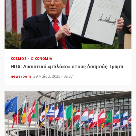
ΚΌΣΜΟΣ
ΟΙΚΟΝΟΜΊΑ
HΠΑ: Δικαστικό «μπλόκο» στους δασμούς Τραμπ
newsroom
29 Μαΐου, 2025 - 08:27