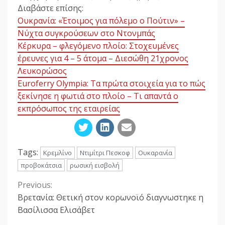
Διαβάστε επίσης:
Ουκρανία: «Έτοιμος για πόλεμο ο Πούτιν» –
Νύχτα συγκρούσεων στο Ντονμπάς
Κέρκυρα – φλεγόμενο πλοίο: Στοχευμένες
έρευνες για 4 – 5 άτομα – Διεσώθη 21χρονος
Λευκορώσος
Euroferry Olympia: Τα πρώτα στοιχεία για το πώς
ξεκίνησε η φωτιά στο πλοίο – Τι απαντά ο
εκπρόσωπος της εταιρείας
Tags:
Κρεμλίνο
Ντιμίτρι Πεσκοφ
Ουκαρανία
προβοκάτσια
ρωσική εισβολή
Previous:
Continue
Βρετανία: Θετική στον κορωνοϊό διαγνωστηκε η
Reading
Βασίλισσα Ελισάβετ