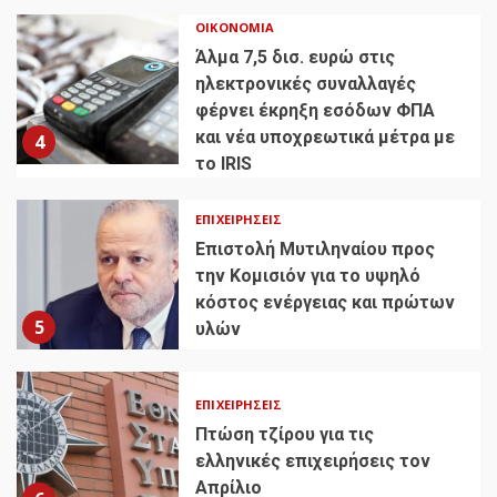
ΟΙΚΟΝΟΜΊΑ
Άλμα 7,5 δισ. ευρώ στις
ηλεκτρονικές συναλλαγές
φέρνει έκρηξη εσόδων ΦΠΑ
και νέα υποχρεωτικά μέτρα με
4
το IRIS
ΕΠΙΧΕΙΡΉΣΕΙΣ
Επιστολή Μυτιληναίου προς
την Κομισιόν για το υψηλό
κόστος ενέργειας και πρώτων
5
υλών
ΕΠΙΧΕΙΡΉΣΕΙΣ
Πτώση τζίρου για τις
ελληνικές επιχειρήσεις τον
Απρίλιο