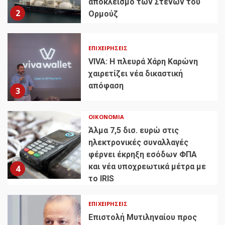
αποκλεισμό των Στενών του
2
Ορμούζ
ΕΠΙΧΕΙΡΉΣΕΙΣ
VIVA: Η πλευρά Χάρη Καρώνη
χαιρετίζει νέα δικαστική
απόφαση
3
ΟΙΚΟΝΟΜΊΑ
Άλμα 7,5 δισ. ευρώ στις
ηλεκτρονικές συναλλαγές
φέρνει έκρηξη εσόδων ΦΠΑ
και νέα υποχρεωτικά μέτρα με
4
το IRIS
ΕΠΙΧΕΙΡΉΣΕΙΣ
Επιστολή Μυτιληναίου προς