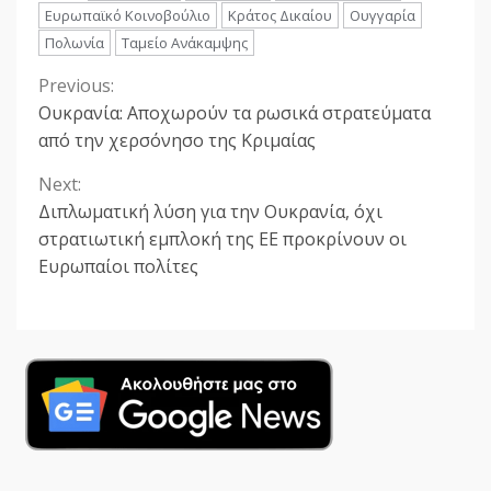
Ευρωπαϊκό Κοινοβούλιο
Κράτος Δικαίου
Ουγγαρία
Πολωνία
Ταμείο Ανάκαμψης
Previous:
Continue
Oυκρανία: Αποχωρούν τα ρωσικά στρατεύματα
Reading
από την χερσόνησο της Κριμαίας
Next:
Διπλωματική λύση για την Ουκρανία, όχι
στρατιωτική εμπλοκή της ΕΕ προκρίνουν οι
Ευρωπαίοι πολίτες