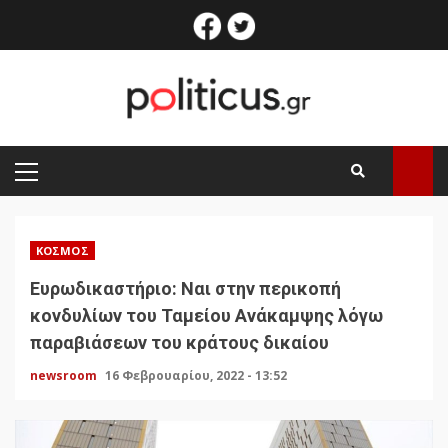
Skip
facebook
twitter
to
content
PRIMARY
MENU
ΚΌΣΜΟΣ
Ευρωδικαστήριο: Ναι στην περικοπή
κονδυλίων του Ταμείου Ανάκαμψης λόγω
παραβιάσεων του κράτους δικαίου
newsroom
16 Φεβρουαρίου, 2022 - 13:52