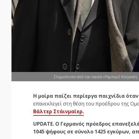
Στιγμιότυπο από την ταινία «Ραμπιγιέ Κούρνατ
Η μοίρα παίζει περίεργα παιχνίδια όταν
επανεκλεγεί στη θέση του προέδρου της Ομ
Βάλτερ Στάινμαϊερ.
UPDATE. O Γερμανός πρόεδρος επανεξελ
1045 ψήφους σε σύνολο 1425 εγκύρων, α