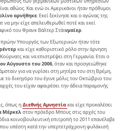
νθρώπους των γερμανικών μυστικών υπηρεσιών
ίναι αθώος. Και ενώ οι Αμερικάνοι ήταν πρόθυμοι
ολίνο αρνήθηκε
. Εκεί ξεκίνησε και ο αγώνας της
τ να μην είχε απελευθερωθεί ποτέ και εκεί
ραφικό του Φρανκ Βάλτερ Στάι
νμαϊερ
.
ι πρώην Υπουργός των Εξωτερικών ήταν τότε
ρέντερ
και είχε καθοριστικό ρόλο στην άρνηση
ούρνατς και να επιστρέψει στη Γερμανία. Ετσι ο
ον Αύγουστο του 2006
, όταν και προσγειώθηκε
σταϊν για να γυρίσει στη μητέρα του στη Βρέμη,
με το δικηγόρο του έγινε μόλις τον Οκτώβριο του
αρχές του είχαν αφαιρέσει την άδεια παραμονής
ις, όπως η
Διεθνής Αμνηστία
και είχε προκαλέσει
α Μέρκελ
στον πρόεδρο Μπους στις αρχές του
μόδια κοινοβουλευτική επιτροπή το 2011 επανέλαβε
, που υπέστη κατά την υπερτετράχρονη φυλάκισή