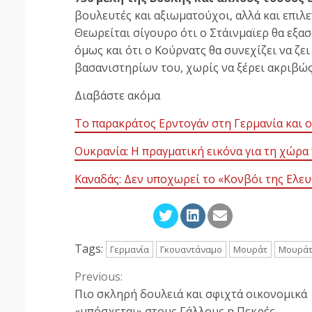
βουλευτές και αξιωματούχοι, αλλά και επιλ
Θεωρείται σίγουρο ότι ο Στάινμαϊερ θα εξα
όμως και ότι ο Κούρνατς θα συνεχίζει να ζε
βασανιστηρίων του, χωρίς να ξέρει ακριβώς 
Διαβάστε ακόμα
Το παρακράτος Ερντογάν στη Γερμανία και ο
Ουκρανία: Η πραγματική εικόνα για τη χώρα
Καναδάς: Δεν υποχωρεί το «Κονβόι της Ελευ
Tags:
Γερμανία
Γκουαντάναμο
Μουράτ
Μουράτ
Previous:
Continue
Πιο σκληρή δουλειά και σφιχτά οικονομικά
«υπόσχεται» στους Γάλλους η Πεκρές