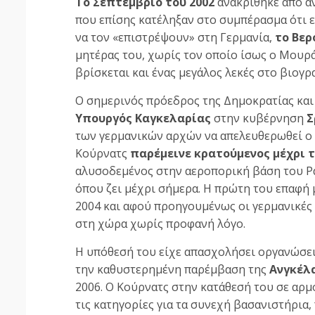
Το Σεπτέμβριο του 2002
ανακρίθηκε από α
που επίσης κατέληξαν στο συμπέρασμα ότι ε
να τον «επιστρέψουν» στη Γερμανία,
το Βερ
μητέρας του, χωρίς τον οποίο ίσως ο Μουρά
βρίσκεται και ένας μεγάλος λεκές στο βιογ
Ο σημερινός πρόεδρος της Δημοκρατίας κα
Υπουργός Καγκελαρίας
στην κυβέρνηση
Σ
των γερμανικών αρχών να απελευθερωθεί ο Κ
Κούρνατς
παρέμεινε κρατούμενος μέχρι τ
αλυσοδεμένος στην αεροπορική βάση του Ράμ
όπου ζει μέχρι σήμερα. Η πρώτη του επαφή 
2004 και αφού προηγουμένως οι γερμανικές 
στη χώρα χωρίς προφανή λόγο.
Η υπόθεσή του είχε απασχολήσει οργανώσε
την καθυστερημένη παρέμβαση της
Ανγκέλ
2006. Ο Κούρνατς στην κατάθεσή του σε αρ
τις κατηγορίες για τα συνεχή βασανιστήρια