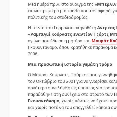
Μια ημέρα πριν, στο άνοιγμα της
«Μπερλιν
έκανε πρεμιέρα μια ταινία που τον αφορά, γι
πολιτικής του σταδιοδρομίας.
Η ταινία του Γερμανού σκηνοθέτη
Αντρέας 
«Ραμπιγιέ Κούρνατς εναντίον Τζόρτζ Μ
αγώνα που έδωσε η μητέρα του
Μουράτ Κο
Γκουαντάναμο, όπου κρατήθηκε παράνομα κα
2006.
Μια προσωπική ιστορία γεμάτη τρόμο
Ο Μουράτ Κούρνατς, Τούρκος που γεννήθηκε
τον Οκτώβριο του 2001 για να γνωρίσει καλύ
αργότερα συνελήφθη ως ύποπτος για τρομοκρ
παραδόθηκε στη συνέχεια στο στρατό των 
Γκουαντάναμο
, χωρίς πάντως να έχουν πρ
και χωρίς ποτέ να του απαγγελθεί κάποια συ