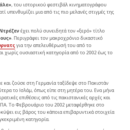
άλε»
, του ιστορικού φεστιβάλ κινηματογράφου
ατί υπενθυμίζει μια από τις πιο μελανές στιγμές της
Ντρέζεν
έχει πολύ συνειδητά τον «ξερό» τίτλο
πους»
. Περιγράφει τον μακροχρόνιο δικαστικό
ύρνατς
για την απελευθέρωσή του από το
ι χωρίς ουσιαστική κατηγορία από το 2002 έως το
 και ζούσε στη Γερμανία ταξίδεψε στο Πακιστάν
τερα το Ισλάμ, όπως είπε στη μητέρα του. Ενα μήνα
ατικές επιθέσεις από τις πακιστανικές αρχές και
ΗΠΑ. Το Φεβρουάριο του 2002 μεταφέρθηκε στο
οκύψει εις βάρος του κάποια επιβαρυντικά στοιχεία
γκεκριμένη κατηγορία.