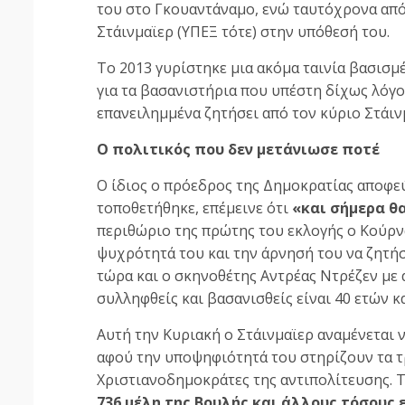
του στο Γκουαντάναμο, ενώ ταυτόχρονα από
Στάινμαϊερ (ΥΠΕΞ τότε) στην υπόθεσή του.
Το 2013 γυρίστηκε μια ακόμα ταινία βασισμ
για τα βασανιστήρια που υπέστη δίχως λόγο
επανειλημμένα ζητήσει από τον κύριο Στάιν
Ο πολιτικός που δεν μετάνιωσε ποτέ
Ο ίδιος ο πρόεδρος της Δημοκρατίας αποφεύγ
τοποθετήθηκε, επέμεινε ότι
«και σήμερα θ
περιθώριο της πρώτης του εκλογής ο Κούρν
ψυχρότητά του και την άρνησή του να ζητήσ
τώρα και ο σκηνοθέτης Αντρέας Ντρέζεν με
συλληφθείς και βασανισθείς είναι 40 ετών κ
Αυτή την Κυριακή ο Στάινμαϊερ αναμένεται 
αφού την υποψηφιότητά του στηρίζουν τα τρ
Χριστιανοδημοκράτες της αντιπολίτευσης. Τ
736 μέλη της Βουλής και άλλους τόσους