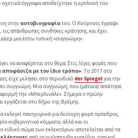
 σχετικά έγγραφα αποδείχτηκε η εμπλοκή του
ένη στην
αυτοβιογραφία
του. Ο Κούρνατς έγραψε
, τις απάνθρωπες συνθήκες κράτησης και έχει
μαϊερ μια έστω τυπική «συγγνώμη».
ει να αναφέρεται στο θέμα. Στις λίγες φορές που
α αποφάσιζα με τον ίδιο τρόπο»
. Το 2017 στο
ατς είχε μιλήσει στο περιοδικό
der Spiegel
για την
ει συγγνώμη. Μια συγγνώμη, που (μάταια) απαίτησε
 αφορμή την «Μπερλινάλε». Σήμερα ο πρώην
αι εργάζεται στο δήμο της Βρέμης.
να εκλεγεί πανηγυρικά για δεύτερη φορά πρόεδρος,
ία κυβερνητικά κόμματα, αλλά και οι
ο ειδικό σώμα των εκλεκτόρων αποτελείται από τα
 εκλέκτορες
από τα ομόσπονδα κρατίδια, τοπικοί