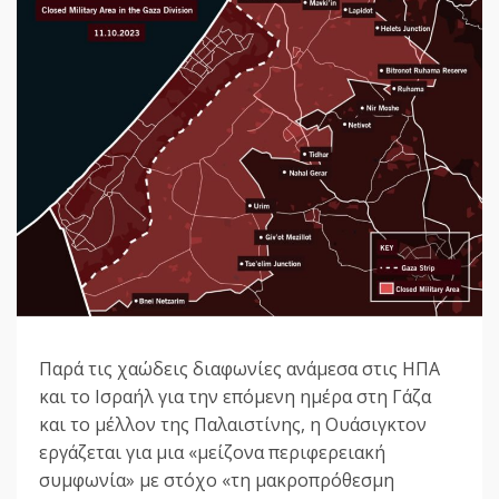
Παρά τις χαώδεις διαφωνίες ανάμεσα στις ΗΠΑ
και το Ισραήλ για την επόμενη ημέρα στη Γάζα
και το μέλλον της Παλαιστίνης, η Ουάσιγκτον
εργάζεται για μια «μείζονα περιφερειακή
συμφωνία» με στόχο «τη μακροπρόθεσμη