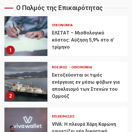
Ο Παλμός της Επικαιρότητας
ΟΙΚΟΝΟΜΊΑ
ΕΛΣΤΑΤ – Μισθολογικό
κόστος: Αύξηση 5,9% στο α’
τρίμηνο
1
ΚΌΣΜΟΣ
ΟΙΚΟΝΟΜΊΑ
Εκτοξεύονται οι τιμές
ενέργειας εν μέσω φόβων για
αποκλεισμό των Στενών του
2
Ορμούζ
ΕΠΙΧΕΙΡΉΣΕΙΣ
VIVA: Η πλευρά Χάρη Καρώνη
χαιρετίζει νέα δικαστική