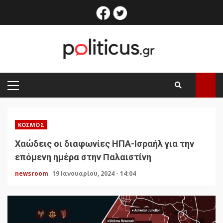
Skip
facebook
twitter
to
content
PRIMARY
MENU
ΚΌΣΜΟΣ
Χαώδεις οι διαφωνίες ΗΠΑ-Ισραήλ για την
επόμενη ημέρα στην Παλαιστίνη
newsroom
19 Ιανουαρίου, 2024 - 14:04