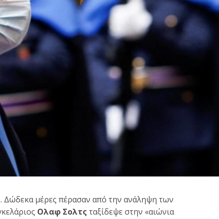
ές. Δώδεκα μέρες πέρασαν από την ανάληψη των
αγκελάριος
Ολαφ Σολτς
ταξίδεψε στην «αιώνια