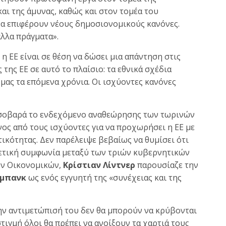
αι της άμυνας, καθώς και στον τομέα του
θα επιφέρουν νέους δημοσιονομικούς κανόνες.
άλλα πράγματα».
 η ΕΕ είναι σε θέση να δώσει μια απάντηση στις
 της ΕΕ σε αυτό το πλαίσιο: τα εθνικά σχέδια
 μας τα επόμενα χρόνια. Οι ισχύοντες κανόνες
ι σοβαρά το ενδεχόμενο αναθεώρησης των τωρινών
ος από τους ισχύοντες για να προχωρήσει η ΕΕ με
τικότητας. Δεν παρέλειψε βεβαίως να θυμίσει ότι
χετική συμφωνία μεταξύ των τριών κυβερνητικών
ων Οικονομικών,
Κρίστιαν Λίντνερ
παρουσίαζε την
μπανκ
ως ενός εγγυητή της «συνέχειας και της
ην αντιμετώπισή του δεν θα μπορούν να κρύβονται
στιγμή όλοι θα πρέπει να ανοίξουν τα χαρτιά τους