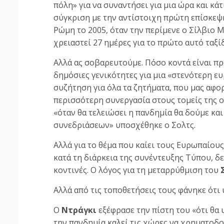
πόλη» για να συναντήσει για μια ώρα και κ
σύγκριση με την αντίστοιχη πρώτη επίσκεψη
Ρώμη το 2005, όταν την περίμενε ο Σίλβιο Μ
χρειαστεί 27 ημέρες για το πρώτο αυτό ταξί
Αλλά ας σοβαρευτούμε. Πόσο κοντά είναι πρ
δημόσιες γενικότητες για μια «στενότερη ευ
συζήτηση για όλα τα ζητήματα, που μας αφορ
περισσότερη συνεργασία στους τομείς της οι
«όταν θα τελειώσει η πανδημία θα δούμε κ
συνεδριάσεων» υποσχέθηκε ο Σολτς.
Αλλά για το θέμα που καίει τους Ευρωπαίου
κατά τη διάρκεια της συνέντευξης Τύπου, δεί
κοντινές. Ο λόγος για τη μεταρρύθμιση του
Αλλά από τις τοποθετήσεις τους φάνηκε ότι
Ο
Ντράγκι
εξέφρασε την πίστη του «ότι θα
την πανδημία καλεί τις χώρες να χρηματοδ