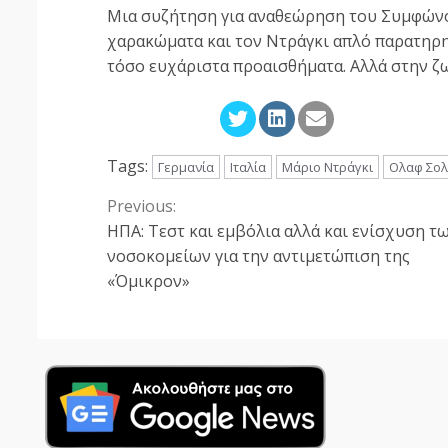
Μια συζήτηση για αναθεώρηση του Συμφώνου
χαρακώματα και τον Ντράγκι απλό παρατηρητ
τόσο ευχάριστα προαισθήματα. Αλλά στην ζω
Tags:
Γερμανία
Ιταλία
Μάριο Ντράγκι
Ολαφ Σολ
Previous:
Continue
ΗΠΑ: Τεστ και εμβόλια αλλά και ενίσχυση τ
Reading
νοσοκομείων για την αντιμετώπιση της
«Όμικρον»