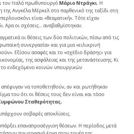
άτι τον Ιταλό πρωθυπουργό
Μάριο Ντράγκι
. Η
 της Ανγκέλα Μέρκελ στο παρθενικό της ταξίδι στη
περλουσκόνι είναι «θεαματική». Τότε είχαν
δι. Αρα οι σχέσεις… αναβαθμίστηκαν.
αγματικά οι θέσεις των δύο πολιτικών, πίσω από τις
ρωπαϊκή συνεργασία» και για μια «ειλικρινή
ούν». Εξίσου ασαφές και το «σχέδιο δράσης» για
κονομίας, της ασφάλειας και της μετανάστευσης. Κι
αι το ενδεχόμενο κοινών υπουργικών
ς απέφυγαν να τοποθετηθούν, αν και ρωτήθηκαν
γμα του ότι οι θέσεις τους δεν είναι και τόσο
Συμφώνου Σταθερότητας.
 υπάρχουν σοβαρές αποκλίσεις.
 υπάρξει επαναπροσέγγιση θέσεων. Η περίοδος μετά
οτήσουν πρωτοφανή έργα στον τομέα της