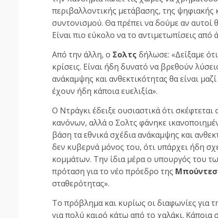
περιβαλλοντικής μετάβασης, της ψηφιακής κ
συντονισμού. Θα πρέπει να δούμε αν αυτοί 
Είναι πιο εύκολο να το αντιμετωπίσεις από 
Από την άλλη, ο
Σολτς
δήλωσε: «Δείξαμε ότι
κρίσεις. Είναι ήδη δυνατό να βρεθούν λύσεις
ανάκαμψης και ανθεκτικότητας θα είναι μαζί
έχουν ήδη κάποια ευελιξία».
Ο Ντράγκι έδειξε ουσιαστικά ότι σκέφτετα
κανόνων, αλλά ο Σολτς φάνηκε ικανοποιημέν
βάση τα εθνικά σχέδια ανάκαμψης και ανθεκ
δεν κυβερνά μόνος του, ότι υπάρχει ήδη σ
κομμάτων. Την ίδια μέρα ο υπουργός του τ
πρόταση για το νέο πρόεδρο της
Μπούντεσ
σταθερότητας».
Το πρόβλημα και κυρίως οι διαφωνίες για τ
για πολύ καιρό κάτω από το χαλάκι. Κάποια 