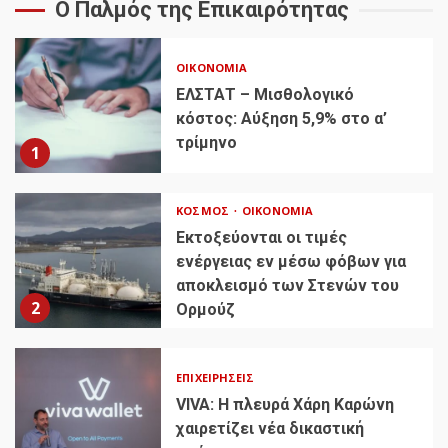
Ο Παλμός της Επικαιρότητας
ΟΙΚΟΝΟΜΊΑ
ΕΛΣΤΑΤ – Μισθολογικό
κόστος: Αύξηση 5,9% στο α’
τρίμηνο
1
ΚΌΣΜΟΣ
ΟΙΚΟΝΟΜΊΑ
Εκτοξεύονται οι τιμές
ενέργειας εν μέσω φόβων για
αποκλεισμό των Στενών του
2
Ορμούζ
ΕΠΙΧΕΙΡΉΣΕΙΣ
VIVA: Η πλευρά Χάρη Καρώνη
χαιρετίζει νέα δικαστική