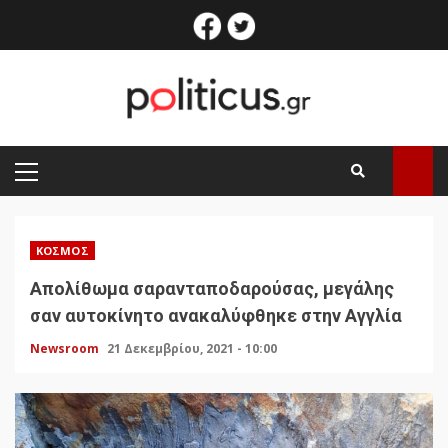
Skip
facebook
twitter
to
content
PRIMARY
MENU
ΚΌΣΜΟΣ
Απολίθωμα σαρανταποδαρούσας, μεγάλης
σαν αυτοκίνητο ανακαλύφθηκε στην Αγγλία
Newsroom
21 Δεκεμβρίου, 2021 - 10:00