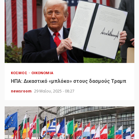
ΚΌΣΜΟΣ
ΟΙΚΟΝΟΜΊΑ
HΠΑ: Δικαστικό «μπλόκο» στους δασμούς Τραμπ
newsroom
29 Μαΐου, 2025 - 08:27