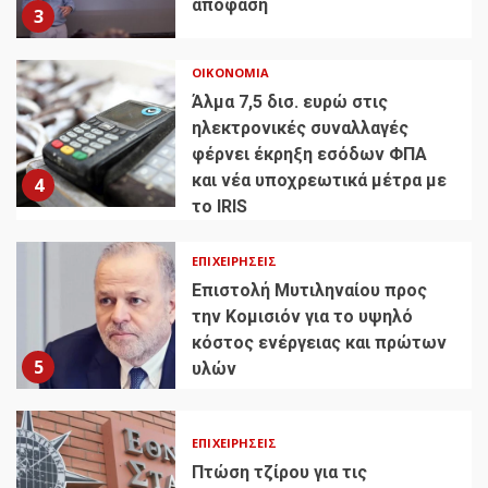
απόφαση
3
ΟΙΚΟΝΟΜΊΑ
Άλμα 7,5 δισ. ευρώ στις
ηλεκτρονικές συναλλαγές
φέρνει έκρηξη εσόδων ΦΠΑ
και νέα υποχρεωτικά μέτρα με
4
το IRIS
ΕΠΙΧΕΙΡΉΣΕΙΣ
Επιστολή Μυτιληναίου προς
την Κομισιόν για το υψηλό
κόστος ενέργειας και πρώτων
5
υλών
ΕΠΙΧΕΙΡΉΣΕΙΣ
Πτώση τζίρου για τις