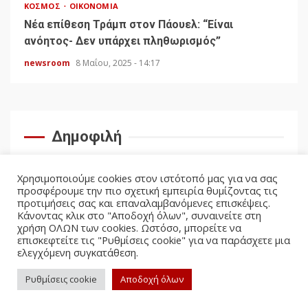
ΚΌΣΜΟΣ
ΟΙΚΟΝΟΜΊΑ
Νέα επίθεση Τράμπ στον Πάουελ: “Είναι
ανόητος- Δεν υπάρχει πληθωρισμός”
newsroom
8 Μαΐου, 2025 - 14:17
Δημοφιλή
Χρησιμοποιούμε cookies στον ιστότοπό μας για να σας
προσφέρουμε την πιο σχετική εμπειρία θυμίζοντας τις
προτιμήσεις σας και επαναλαμβανόμενες επισκέψεις.
Κάνοντας κλικ στο "Αποδοχή όλων", συναινείτε στη
χρήση ΟΛΩΝ των cookies. Ωστόσο, μπορείτε να
επισκεφτείτε τις "Ρυθμίσεις cookie" για να παράσχετε μια
ελεγχόμενη συγκατάθεση.
facebook
twitter
Ρυθμίσεις cookie
Αποδοχή όλων
Politicus.gr Copyright © All rights reserved.