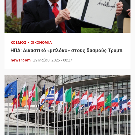
ΚΌΣΜΟΣ
ΟΙΚΟΝΟΜΊΑ
HΠΑ: Δικαστικό «μπλόκο» στους δασμούς Τραμπ
newsroom
29 Μαΐου, 2025 - 08:27