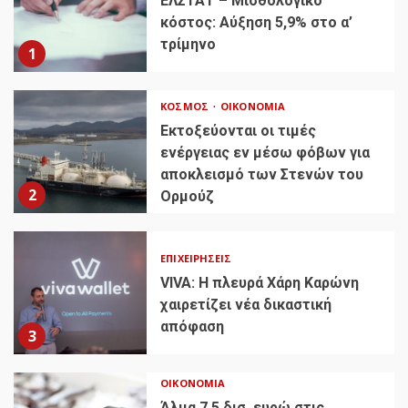
ΕΛΣΤΑΤ – Μισθολογικό
κόστος: Αύξηση 5,9% στο α’
τρίμηνο
1
ΚΌΣΜΟΣ
ΟΙΚΟΝΟΜΊΑ
Εκτοξεύονται οι τιμές
ενέργειας εν μέσω φόβων για
αποκλεισμό των Στενών του
2
Ορμούζ
ΕΠΙΧΕΙΡΉΣΕΙΣ
VIVA: Η πλευρά Χάρη Καρώνη
χαιρετίζει νέα δικαστική
απόφαση
3
ΟΙΚΟΝΟΜΊΑ
Άλμα 7,5 δισ. ευρώ στις