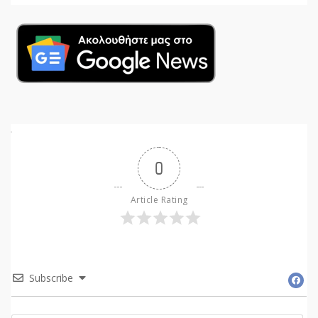
0
Article Rating
Subscribe