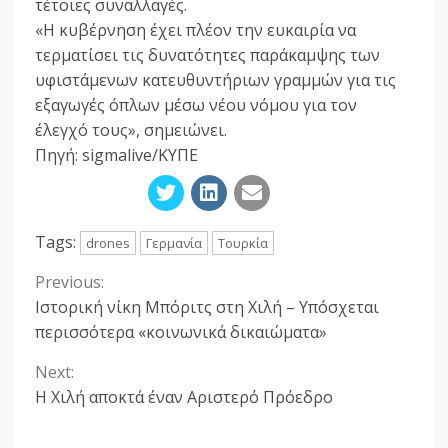
τέτοιες συναλλαγές.
«Η κυβέρνηση έχει πλέον την ευκαιρία να
τερματίσει τις δυνατότητες παράκαμψης των
υφιστάμενων κατευθυντήριων γραμμών για τις
εξαγωγές όπλων μέσω νέου νόμου για τον
έλεγχό τους», σημειώνει.
Πηγή: sigmalive/ΚΥΠΕ
Tags:
drones
Γερμανία
Τουρκία
Previous:
Continue
Ιστορική νίκη Μπόριτς στη Χιλή – Υπόσχεται
Reading
περισσότερα «κοινωνικά δικαιώματα»
Next:
Η Χιλή αποκτά έναν Αριστερό Πρόεδρο