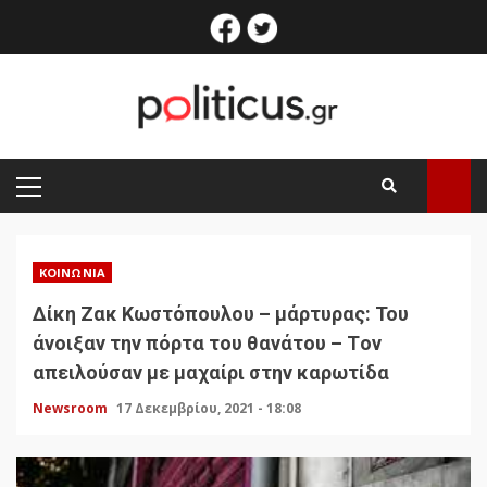
Skip
facebook
twitter
to
content
PRIMARY
MENU
ΚΟΙΝΩΝΊΑ
Δίκη Ζακ Κωστόπουλου – μάρτυρας: Του
άνοιξαν την πόρτα του θανάτου – Tον
απειλούσαν με μαχαίρι στην καρωτίδα
Newsroom
17 Δεκεμβρίου, 2021 - 18:08