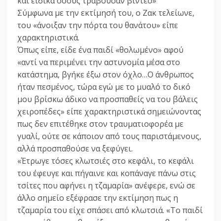
και ειδικά όσους τραβούσαν βίντεο»
Σύμφωνα με την εκτίμησή του, ο Ζακ τελείωνε,
του «άνοιξαν την πόρτα του θανάτου» είπε
χαρακτηριστικά.
Όπως είπε, είδε ένα παιδί «θολωμένο» αφού
«αντί να περιμένει την αστυνομία μέσα στο
κατάστημα, βγήκε έξω στον όχλο…Ο άνθρωπος
ήταν πεσμένος, τώρα εγώ με το μυαλό το δικό
μου βρίσκω άδικο να προσπαθείς να του βάλεις
χειροπέδες» είπε χαρακτηριστικά σημειώνοντας
πως δεν επιτέθηκε στον τραυματιοφορέα με
γυαλί, ούτε σε κάποιον από τους παριστάμενους,
αλλά προσπαθούσε να ξεφύγει.
«Έτρωγε τόσες κλωτσιές στο κεφάλι, το κεφάλι
του έφευγε και πήγαινε και κοπάναγε πάνω στις
τσίτες που αφήνει η τζαμαρία» ανέφερε, ενώ σε
άλλο σημείο εξέφρασε την εκτίμηση πως η
τζαμαρία του είχε σπάσει από κλωτσιά. «Το παιδί