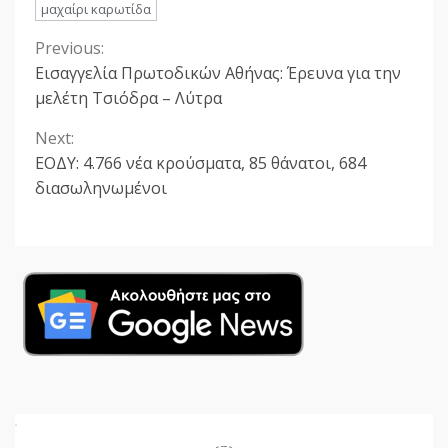
μαχαίρι καρωτίδα
Previous:
Continue
Εισαγγελία Πρωτοδικών Αθήνας: Έρευνα για την
Reading
μελέτη Τσιόδρα – Λύτρα
Next:
ΕΟΔΥ: 4.766 νέα κρούσματα, 85 θάνατοι, 684
διασωληνωμένοι