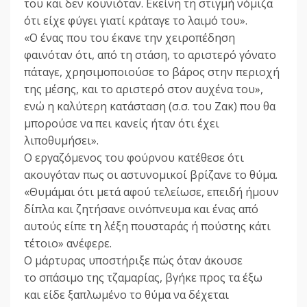
του και δεν κουνιόταν. Εκείνη τη στιγμή νόμιζα
ότι είχε φύγει γιατί κράταγε το λαιμό του».
«Ο ένας που του έκανε την χειροπέδηση
φαινόταν ότι, από τη στάση, το αριστερό γόνατο
πάταγε, χρησιμοποιούσε το βάρος στην περιοχή
της μέσης, και το αριστερό στον αυχένα του»,
ενώ η καλύτερη κατάσταση (σ.σ. του Ζακ) που θα
μπορούσε να πει κανείς ήταν ότι έχει
λιποθυμήσει».
Ο εργαζόμενος του φούρνου κατέθεσε ότι
ακουγόταν πως οι αστυνομικοί βρίζανε το θύμα.
«Θυμάμαι ότι μετά αφού τελείωσε, επειδή ήμουν
δίπλα και ζητήσανε οινόπνευμα και ένας από
αυτούς είπε τη λέξη πουσταράς ή πούστης κάτι
τέτοιο» ανέφερε.
Ο μάρτυρας υποστήριξε πώς όταν άκουσε
το σπάσιμο της τζαμαρίας, βγήκε προς τα έξω
και είδε ξαπλωμένο το θύμα να δέχεται