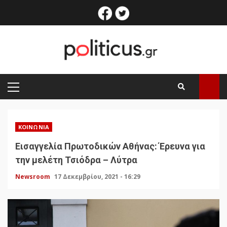
Skip
facebook
twitter
to
content
PRIMARY
MENU
ΚΟΙΝΩΝΊΑ
Εισαγγελία Πρωτοδικών Αθήνας: Έρευνα για
την μελέτη Τσιόδρα – Λύτρα
Newsroom
17 Δεκεμβρίου, 2021 - 16:29