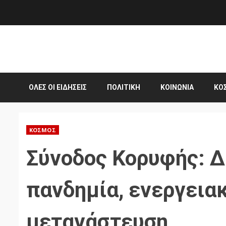
Skip
to
content
ΌΛΕΣ ΟΙ ΕΙΔΉΣΕΙΣ
ΠΟΛΙΤΙΚΉ
ΚΟΙΝΩΝΊΑ
ΚΌ
ΚΌΣΜΟΣ
Σύνοδος Κορυφής: Δ
πανδημία, ενεργειακ
μετανάστευση