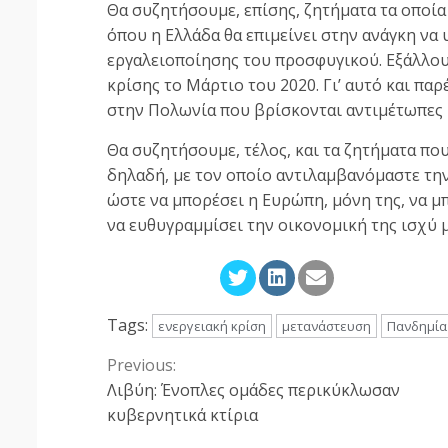
Θα συζητήσουμε, επίσης, ζητήματα τα οποί
όπου η Ελλάδα θα επιμείνει στην ανάγκη να
εργαλειοποίησης του προσφυγικού. Εξάλλου 
κρίσης το Μάρτιο του 2020. Γι’ αυτό και πα
στην Πολωνία που βρίσκονται αντιμέτωπες 
Θα συζητήσουμε, τέλος, και τα ζητήματα πο
δηλαδή, με τον οποίο αντιλαμβανόμαστε τη
ώστε να μπορέσει η Ευρώπη, μόνη της, να μ
να ευθυγραμμίσει την οικονομική της ισχύ μ
Tags:
ενεργειακή κρίση
μετανάστευση
Πανδημία
Previous:
Continue
Λιβύη: Ένοπλες ομάδες περικύκλωσαν
Reading
κυβερνητικά κτίρια