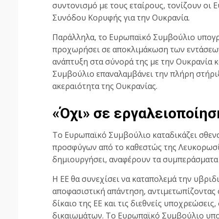
συντονισμό με τους εταίρους, τονίζουν οι
Συνόδου Κορυφής για την Ουκρανία.
Παράλληλα, τo Eυρωπαϊκό Συμβούλιο υπογρα
προχωρήσει σε αποκλιμάκωση των εντάσεων
ανάπτυξη στα σύνορά της με την Ουκρανία κ
Συμβούλιο επαναλαμβάνει την πλήρη στήριξή
ακεραιότητα της Ουκρανίας.
«Όχι» σε εργαλειοποίησ
Το Ευρωπαϊκό Συμβούλιο καταδικάζει σθεν
προσφύγων από το καθεστώς της Λευκορωσία
δημιουργήσει, αναφέρουν τα συμπεράσματα
H EE θα συνεχίσει να καταπολεμά την υβριδ
αποφασιστική απάντηση, αντιμετωπίζοντας ό
δίκαιο της ΕΕ και τις διεθνείς υποχρεώσε
δικαιωμάτων. Το Ευρωπαϊκό Συμβούλιο υπογ