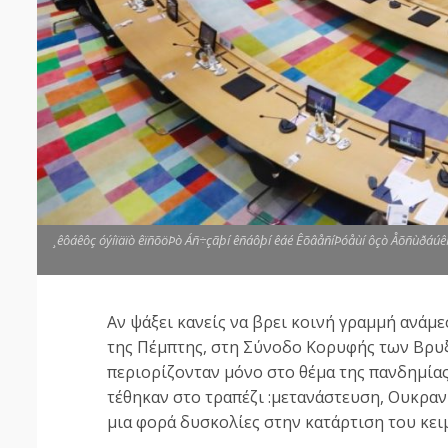
¸êôáêôç óýíïäïò êïñõöÞò Áñ÷çãþí êñáôþí êáé ÊõâåñíÞóåùí ôçò Åõñùðá
Αν ψάξει κανείς να βρει κοινή γραμμή ανάμ
της Πέμπτης, στη Σύνοδο Κορυφής των Βρυξε
περιορίζονταν μόνο στο θέμα της πανδημίας
τέθηκαν στο τραπέζι :μετανάστευση, Ουκραν
μια φορά δυσκολίες στην κατάρτιση του κε