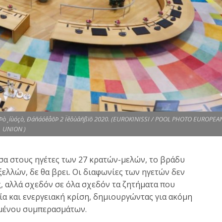
úêÞò ¸íùóçò, ÐáñáóêåõÞ 2 Ïêôùâñßïõ 2020. (EUROKINISSI / POOL PHOTO EUROPEA
UNION )
εσα στους ηγέτες των 27 κρατών-μελών, το βράδυ
λλών, δε θα βρει. Οι διαφωνίες των ηγετών δεν
, αλλά σχεδόν σε όλα σχεδόν τα ζητήματα που
ία και ενεργειακή κρίση, δημιουργώντας για ακόμη
ιμένου συμπερασμάτων.