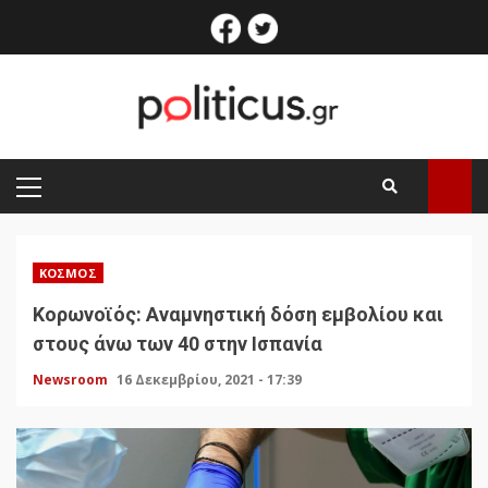
Skip
facebook
twitter
to
content
PRIMARY
MENU
ΚΌΣΜΟΣ
Κορωνοϊός: Αναμνηστική δόση εμβολίου και
στους άνω των 40 στην Ισπανία
Newsroom
16 Δεκεμβρίου, 2021 - 17:39