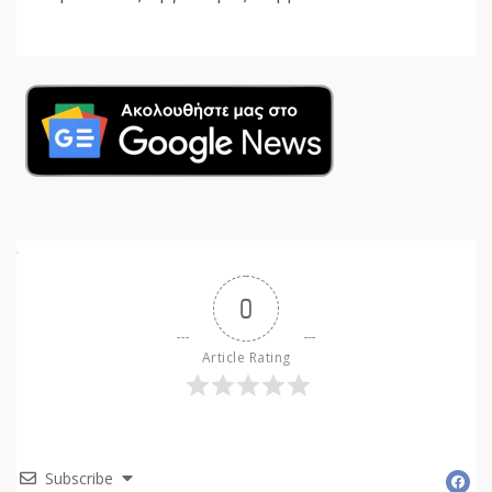
0
Article Rating
Subscribe