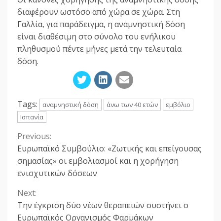
διαφέρουν ωστόσο από χώρα σε χώρα. Στη
Γαλλία, για παράδειγμα, η αναμνηστική δόση
είναι διαθέσιμη στο σύνολο του ενήλικου
πληθυσμού πέντε μήνες μετά την τελευταία
δόση.
Tags:
αναμνηστική δόση
άνω των 40 ετών
εμβόλιο
Ισπανία
Previous:
Continue
Ευρωπαϊκό Συμβούλιο: «Ζωτικής και επείγουσας
Reading
σημασίας» οι εμβολιασμοί και η χορήγηση
ενισχυτικών δόσεων
Next:
Την έγκριση δύο νέων θεραπειών συστήνει ο
Ευρωπαϊκός Οργανισμός Φαρμάκων