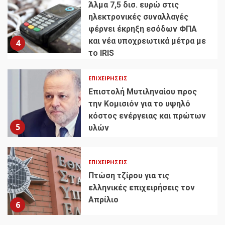
Άλμα 7,5 δισ. ευρώ στις
ηλεκτρονικές συναλλαγές
φέρνει έκρηξη εσόδων ΦΠΑ
και νέα υποχρεωτικά μέτρα με
4
το IRIS
ΕΠΙΧΕΙΡΉΣΕΙΣ
Επιστολή Μυτιληναίου προς
την Κομισιόν για το υψηλό
κόστος ενέργειας και πρώτων
5
υλών
ΕΠΙΧΕΙΡΉΣΕΙΣ
Πτώση τζίρου για τις
ελληνικές επιχειρήσεις τον
Απρίλιο
6