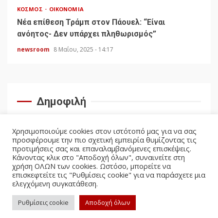
ΚΌΣΜΟΣ
ΟΙΚΟΝΟΜΊΑ
Νέα επίθεση Τράμπ στον Πάουελ: “Είναι
ανόητος- Δεν υπάρχει πληθωρισμός”
newsroom
8 Μαΐου, 2025 - 14:17
Δημοφιλή
Χρησιμοποιούμε cookies στον ιστότοπό μας για να σας
προσφέρουμε την πιο σχετική εμπειρία θυμίζοντας τις
προτιμήσεις σας και επαναλαμβανόμενες επισκέψεις.
Κάνοντας κλικ στο "Αποδοχή όλων", συναινείτε στη
χρήση ΟΛΩΝ των cookies. Ωστόσο, μπορείτε να
επισκεφτείτε τις "Ρυθμίσεις cookie" για να παράσχετε μια
ελεγχόμενη συγκατάθεση.
facebook
twitter
Ρυθμίσεις cookie
Αποδοχή όλων
Politicus.gr Copyright © All rights reserved.