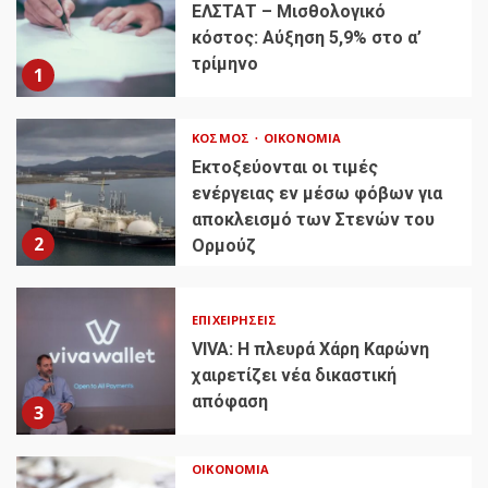
ΕΛΣΤΑΤ – Μισθολογικό
κόστος: Αύξηση 5,9% στο α’
τρίμηνο
1
ΚΌΣΜΟΣ
ΟΙΚΟΝΟΜΊΑ
Εκτοξεύονται οι τιμές
ενέργειας εν μέσω φόβων για
αποκλεισμό των Στενών του
2
Ορμούζ
ΕΠΙΧΕΙΡΉΣΕΙΣ
VIVA: Η πλευρά Χάρη Καρώνη
χαιρετίζει νέα δικαστική
απόφαση
3
ΟΙΚΟΝΟΜΊΑ