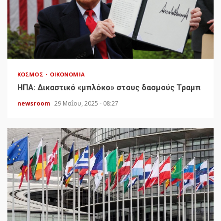
ΚΌΣΜΟΣ
ΟΙΚΟΝΟΜΊΑ
HΠΑ: Δικαστικό «μπλόκο» στους δασμούς Τραμπ
newsroom
29 Μαΐου, 2025 - 08:27