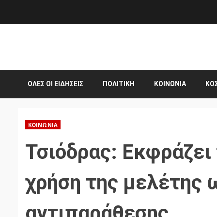
Skip
to
content
ΌΛΕΣ ΟΙ ΕΙΔΉΣΕΙΣ
ΠΟΛΙΤΙΚΉ
ΚΟΙΝΩΝΊΑ
ΚΌ
ΚΟΙΝΩΝΊΑ
Τσιόδρας: Εκφράζει 
χρήση της μελέτης 
αντιπαράθεσης