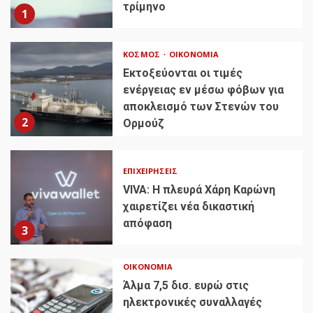
τρίμηνο
1
ΚΌΣΜΟΣ
ΟΙΚΟΝΟΜΊΑ
Εκτοξεύονται οι τιμές
ενέργειας εν μέσω φόβων για
αποκλεισμό των Στενών του
2
Ορμούζ
ΕΠΙΧΕΙΡΉΣΕΙΣ
VIVA: Η πλευρά Χάρη Καρώνη
χαιρετίζει νέα δικαστική
απόφαση
3
ΟΙΚΟΝΟΜΊΑ
Άλμα 7,5 δισ. ευρώ στις
ηλεκτρονικές συναλλαγές