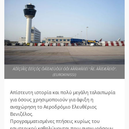
ÁÕÎÇÌÅÍÇ ÊÉÍÇÓÇ ÔÁÎÉÄÉÙÔÙÍ ÓÔÏ ÁÅÑÏÄÑÏÌÉÏ "ÅË. ÂÅÍÉÆÅËÏÓ".
(EUROKINISSI)
Απίστευτη ιστορία και πολύ μεγάλη ταλαιπωρία
για όσους χρησιμοποιούν για άφιξη η
αναχώρηση το Αεροδρόμιο Ελευθέριος
Βενιζέλος.
Προγραμματισμένες πτήσεις κυρίως του
εσωτερικού καθηλώνονται πριν αναχωρήσουν