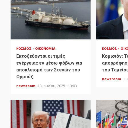
ΚΌΣΜΟΣ
ΟΙΚΟΝΟΜΊΑ
ΚΌΣΜΟΣ
ΟΙΚ
Εκτοξεύονται οι τιμές
Κομισιόν: Τ
ενέργειας εν μέσω φόβων για
απορρόφησ
αποκλεισμό των Στενών του
του Ταμείο
Ορμούζ
newsroom
30
newsroom
13 Ιουνίου, 2025 - 13:03