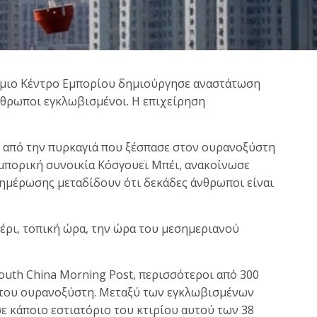
σμιο Κέντρο Εμπορίου δημιούργησε αναστάτωση
νθρωποι εγκλωβισμένοι. Η επιχείρηση
 από την πυρκαγιά που ξέσπασε στον ουρανοξύστη
εμπορική συνοικία Κόσγουεϊ Μπέι, ανακοίνωσε
νημέρωσης μεταδίδουν ότι δεκάδες άνθρωποι είναι
μέρι, τοπική ώρα, την ώρα του μεσημεριανού
outh China Morning Post, περισσότεροι από 300
α του ουρανοξύστη. Μεταξύ των εγκλωβισμένων
σε κάποιο εστιατόριο του κτιρίου αυτού των 38