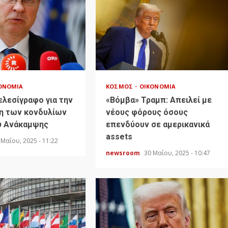
ΟΝΟΜΊΑ
ΚΌΣΜΟΣ
ΟΙΚΟΝΟΜΊΑ
ελεσίγραφο για την
«Bόμβα» Τραμπ: Απειλεί με
η των κονδυλίων
νέους φόρους όσους
υ Ανάκαμψης
επενδύουν σε αμερικανικά
assets
 Μαΐου, 2025 - 11:22
newsroom
30 Μαΐου, 2025 - 10:47