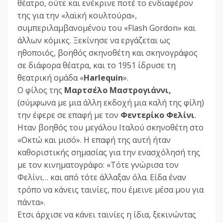
θέατρο, ούτε και ενέκρινε ποτέ το ενδιαφέρον
της για την «λαϊκή κουλτούρα»,
συμπεριλαμβανομένου του «Flash Gordon» και
άλλων κόμικς. Ξεκίνησε να εργάζεται ως
ηθοποιός, βοηθός σκηνοθέτη και σκηνογράφος
σε διάφορα θέατρα, και το 1951 ίδρυσε τη
θεατρική ομάδα «
Harlequin
».
Ο φίλος της
Μαρτσέλο Μαστρογιάννι,
(σύμφωνα με μια άλλη εκδοχή μια καλή της φίλη)
την έφερε σε επαφή με τον
Φεντερίκο Φελίνι
.
Ηταν βοηθός του μεγάλου Ιταλού σκηνοθέτη στο
«Οκτώ και μισό». Η επαφή της αυτή ήταν
καθοριστικής σημασίας για την ενασχόλησή της
με τον κινηματογράφο: «Τότε γνώρισα τον
Φελίνι… και από τότε άλλαξαν όλα. Είδα έναν
τρόπο να κάνεις ταινίες, που έμεινε μέσα μου για
πάντα».
Ετσι άρχισε να κάνει ταινίες η ίδια, ξεκινώντας