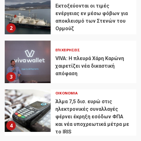
Εκτοξεύονται οι τιμές
ενέργειας εν μέσω φόβων για
αποκλεισμό των Στενών του
2
Ορμούζ
ΕΠΙΧΕΙΡΉΣΕΙΣ
VIVA: Η πλευρά Χάρη Καρώνη
χαιρετίζει νέα δικαστική
απόφαση
3
ΟΙΚΟΝΟΜΊΑ
Άλμα 7,5 δισ. ευρώ στις
ηλεκτρονικές συναλλαγές
φέρνει έκρηξη εσόδων ΦΠΑ
και νέα υποχρεωτικά μέτρα με
4
το IRIS