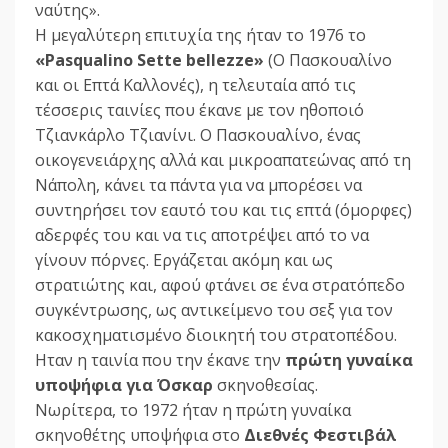
ναύτης».
Η μεγαλύτερη επιτυχία της ήταν το 1976 το
«Pasqualino Sette bellezze»
(Ο Πασκουαλίνο
και οι Επτά Καλλονές), η τελευταία από τις
τέσσερις ταινίες που έκανε με τον ηθοποιό
Τζιανκάρλο Τζιανίνι. Ο Πασκουαλίνο, ένας
οικογενειάρχης αλλά και μικροαπατεώνας από τη
Νάπολη, κάνει τα πάντα για να μπορέσει να
συντηρήσει τον εαυτό του και τις επτά (όμορφες)
αδερφές του και να τις αποτρέψει από το να
γίνουν πόρνες. Εργάζεται ακόμη και ως
στρατιώτης και, αφού φτάνει σε ένα στρατόπεδο
συγκέντρωσης, ως αντικείμενο του σεξ για τον
κακοσχηματισμένο διοικητή του στρατοπέδου.
Ηταν η ταινία που την έκανε την
πρώτη γυναίκα
υποψήφια για Όσκαρ
σκηνοθεσίας.
Νωρίτερα, το 1972 ήταν η πρώτη γυναίκα
σκηνοθέτης υποψήφια στο
Διεθνές Φεστιβάλ