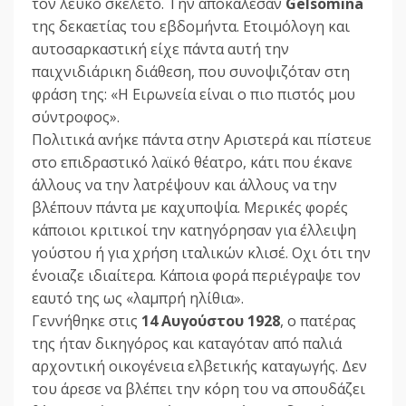
τον λευκό σκελετό. Την αποκάλεσαν
Gelsomina
της δεκαετίας του εβδομήντα. Ετοιμόλογη και
αυτοσαρκαστική είχε πάντα αυτή την
παιχνιδιάρικη διάθεση, που συνοψιζόταν στη
φράση της: «Η Ειρωνεία είναι ο πιο πιστός μου
σύντροφος».
Πολιτικά ανήκε πάντα στην Αριστερά και πίστευε
στο επιδραστικό λαϊκό θέατρο, κάτι που έκανε
άλλους να την λατρέψουν και άλλους να την
βλέπουν πάντα με καχυποψία. Μερικές φορές
κάποιοι κριτικοί την κατηγόρησαν για έλλειψη
γούστου ή για χρήση ιταλικών κλισέ. Οχι ότι την
ένοιαζε ιδιαίτερα. Κάποια φορά περιέγραψε τον
εαυτό της ως «λαμπρή ηλίθια».
Γεννήθηκε στις
14 Αυγούστου 1928
, ο πατέρας
της ήταν δικηγόρος και καταγόταν από παλιά
αρχοντική οικογένεια ελβετικής καταγωγής. Δεν
του άρεσε να βλέπει την κόρη του να σπουδάζει