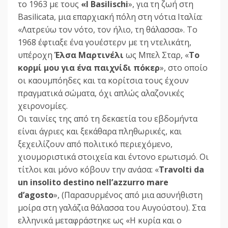
το 1963 με τους
«Ι Basilischi
», για τη ζωή στη
Basilicata, μια επαρχιακή πόλη στη νότια Ιταλία:
«Λατρεύω τον νότο, τον ήλιο, τη θάλασσα». Το
1968 έφτιαξε ένα γουέστερν με τη ντελικάτη,
υπέροχη
Έλσα Μαρτινέλι
ως Μπελ Σταρ, «
Το
κορμί μου για ένα παιχνίδι πόκερ
», στο οποίο
οι καουμπόηδες και τα κορίτσια τους έχουν
πραγματικά σώματα, όχι απλώς αλαζονικές
χειρονομίες.
Οι ταινίες της από τη δεκαετία του εβδομήντα
είναι άγριες και ξεκάθαρα πληθωρικές, και
ξεχειλίζουν από πολιτικό περιεχόμενο,
χιουμοριστικά στοιχεία και έντονο ερωτισμό. Οι
τίτλοι και μόνο κόβουν την ανάσα: «
Travolti da
un insolito destino nell’azzurro mare
d’agosto
», (Παρασυρμένος από μια ασυνήθιστη
μοίρα στη γαλάζια θάλασσα του Αυγούστου). Στα
ελληνικά μεταφράστηκε ως «Η κυρία και ο