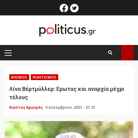
Skip
facebook
twitter
to
content
PRIMARY
MENU
ΚΌΣΜΟΣ
ΠΟΛΙΤΙΣΜΌΣ
Λίνα Βέρτμύλλερ: Ερωτας και αναρχία μέχρι
τέλους
Κώστας Αργυρός
9 Δεκεμβρίου, 2021 - 21:31