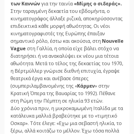
των Καννών
για την ταινία
«Μίμης ο σιδεράς».
Στην ταραγμένη δεκαετία του εβδομήντα, ο
κινηματογράφος άλλαξε ριζικά, αποκηρύσσοντας
επιδεικτικά κάθε μορφή αθωότητας. Οι νέοι
κινηματογραφιστές της Ευρώπης έπαιξαν
σημαντικό ρόλο, έστω και ακούσια, στη
Nouvelle
Vague
στη Γαλλία, η οποία είχε βάλει στόχο να
διατηρήσει ή να ανακαλύψει εκ νέου μια τέτοια
αθωότητα. Μετά το τέλος της δεκαετίας του 1970,
η Βέρτμύλλερ γνώρισε διεθνή επιτυχία, έγραψε
θεατρικά έργα και ανέβασε όπερες
(συμπεριλαμβανομένης της «
Κάρμεν
» στην
Κρατική Όπερα της Βαυαρίας το 1992). Πέθανε
στη Ρώμη την Πέμπτη σε ηλικία 93 ετών.
Δύο χρόνια πριν, η μικροκαμωμένη Ιταλίδα με τα
κατάλευκα μαλλιά βραβεύτηκε με το «τιμητικό
Οσκαρ». Τότε έλεγε: «Εχω μια σεβαστή ηλικία, το
ξέρω, αλλά κοιτάζω το μέλλον. Έχω τόσα πολλά