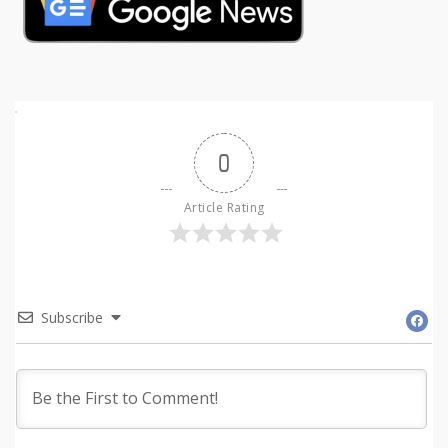
0
Article Rating
Subscribe