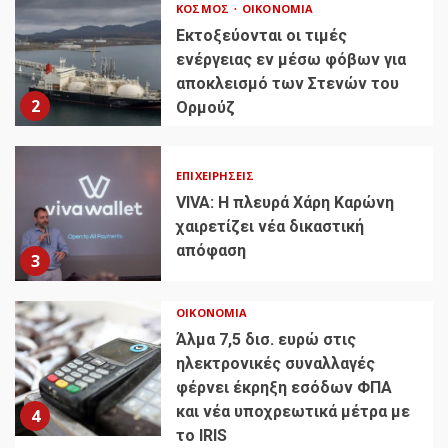
ΚΌΣΜΟΣ
ΟΙΚΟΝΟΜΊΑ
Εκτοξεύονται οι τιμές
ενέργειας εν μέσω φόβων για
αποκλεισμό των Στενών του
2
Ορμούζ
ΕΠΙΧΕΙΡΉΣΕΙΣ
VIVA: Η πλευρά Χάρη Καρώνη
χαιρετίζει νέα δικαστική
απόφαση
3
ΟΙΚΟΝΟΜΊΑ
Άλμα 7,5 δισ. ευρώ στις
ηλεκτρονικές συναλλαγές
φέρνει έκρηξη εσόδων ΦΠΑ
και νέα υποχρεωτικά μέτρα με
4
το IRIS