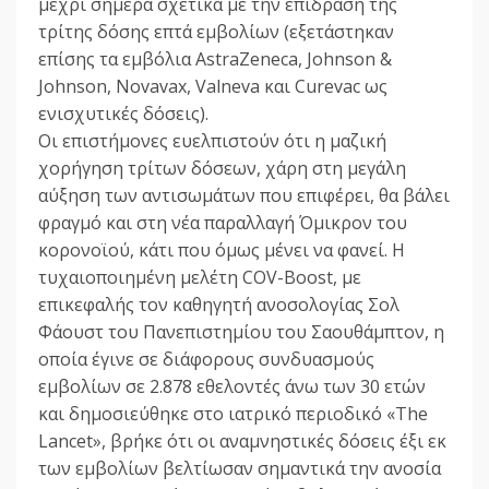
μέχρι σήμερα σχετικά με την επίδραση της
τρίτης δόσης επτά εμβολίων (εξετάστηκαν
επίσης τα εμβόλια AstraZeneca, Johnson &
Johnson, Novavax, Valneva και Curevac ως
ενισχυτικές δόσεις).
Οι επιστήμονες ευελπιστούν ότι η μαζική
χορήγηση τρίτων δόσεων, χάρη στη μεγάλη
αύξηση των αντισωμάτων που επιφέρει, θα βάλει
φραγμό και στη νέα παραλλαγή Όμικρον του
κορονοϊού, κάτι που όμως μένει να φανεί. Η
τυχαιοποιημένη μελέτη COV-Boost, με
επικεφαλής τον καθηγητή ανοσολογίας Σολ
Φάουστ του Πανεπιστημίου του Σαουθάμπτον, η
οποία έγινε σε διάφορους συνδυασμούς
εμβολίων σε 2.878 εθελοντές άνω των 30 ετών
και δημοσιεύθηκε στο ιατρικό περιοδικό «The
Lancet», βρήκε ότι οι αναμνηστικές δόσεις έξι εκ
των εμβολίων βελτίωσαν σημαντικά την ανοσία