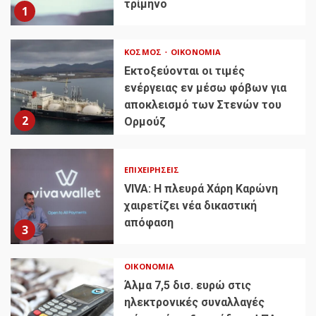
τρίμηνο
1
ΚΌΣΜΟΣ
ΟΙΚΟΝΟΜΊΑ
Εκτοξεύονται οι τιμές
ενέργειας εν μέσω φόβων για
αποκλεισμό των Στενών του
2
Ορμούζ
ΕΠΙΧΕΙΡΉΣΕΙΣ
VIVA: Η πλευρά Χάρη Καρώνη
χαιρετίζει νέα δικαστική
απόφαση
3
ΟΙΚΟΝΟΜΊΑ
Άλμα 7,5 δισ. ευρώ στις
ηλεκτρονικές συναλλαγές