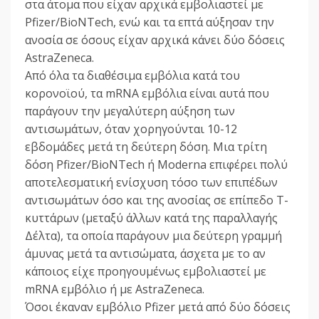
στα άτομα που είχαν αρχικά εμβολιαστεί με
Pfizer/BioNTech, ενώ και τα επτά αύξησαν την
ανοσία σε όσους είχαν αρχικά κάνει δύο δόσεις
AstraZeneca.
Από όλα τα διαθέσιμα εμβόλια κατά του
κορονοϊού, τα mRNA εμβόλια είναι αυτά που
παράγουν την μεγαλύτερη αύξηση των
αντισωμάτων, όταν χορηγούνται 10-12
εβδομάδες μετά τη δεύτερη δόση. Μια τρίτη
δόση Pfizer/BioNTech ή Moderna επιφέρει πολύ
αποτελεσματική ενίσχυση τόσο των επιπέδων
αντισωμάτων όσο και της ανοσίας σε επίπεδο Τ-
κυττάρων (μεταξύ άλλων κατά της παραλλαγής
Δέλτα), τα οποία παράγουν μια δεύτερη γραμμή
άμυνας μετά τα αντισώματα, άσχετα με το αν
κάποιος είχε προηγουμένως εμβολιαστεί με
mRNA εμβόλιο ή με AstraZeneca.
Όσοι έκαναν εμβόλιο Pfizer μετά από δύο δόσεις