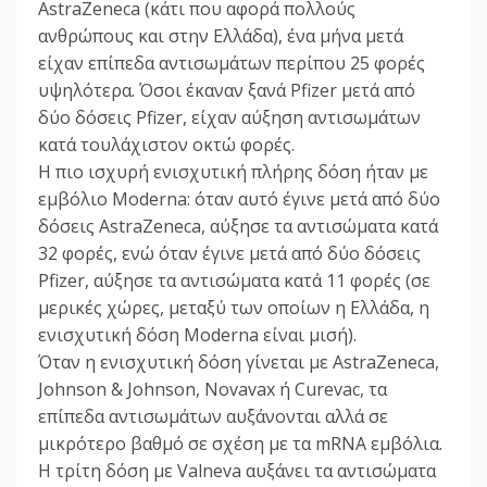
AstraZeneca (κάτι που αφορά πολλούς
ανθρώπους και στην Ελλάδα), ένα μήνα μετά
είχαν επίπεδα αντισωμάτων περίπου 25 φορές
υψηλότερα. Όσοι έκαναν ξανά Pfizer μετά από
δύο δόσεις Pfizer, είχαν αύξηση αντισωμάτων
κατά τουλάχιστον οκτώ φορές.
Η πιο ισχυρή ενισχυτική πλήρης δόση ήταν με
εμβόλιο Moderna: όταν αυτό έγινε μετά από δύο
δόσεις AstraZeneca, αύξησε τα αντισώματα κατά
32 φορές, ενώ όταν έγινε μετά από δύο δόσεις
Pfizer, αύξησε τα αντισώματα κατά 11 φορές (σε
μερικές χώρες, μεταξύ των οποίων η Ελλάδα, η
ενισχυτική δόση Moderna είναι μισή).
Όταν η ενισχυτική δόση γίνεται με AstraZeneca,
Johnson & Johnson, Novavax ή Curevac, τα
επίπεδα αντισωμάτων αυξάνονται αλλά σε
μικρότερο βαθμό σε σχέση με τα mRNA εμβόλια.
Η τρίτη δόση με Valneva αυξάνει τα αντισώματα