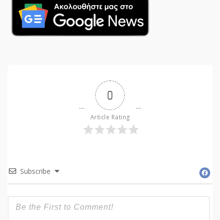
0
Article Rating
Subscribe