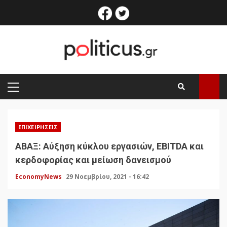
Skip
facebook
twitter
to
content
PRIMARY
MENU
ΕΠΙΧΕΙΡΉΣΕΙΣ
ΑΒΑΞ: Αύξηση κύκλου εργασιών, EBITDA και
κερδοφορίας και μείωση δανεισμού
EconomyNews
29 Νοεμβρίου, 2021 - 16:42