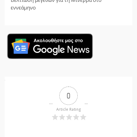
Βελτίωση μεγεθών για τη Μινέρβα στο
εννεάμηνο
0
Article Rating