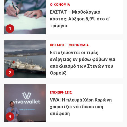
ΟΙΚΟΝΟΜΊΑ
ΕΛΣΤΑΤ – Μισθολογικό
κόστος: Αύξηση 5,9% στο α’
τρίμηνο
1
ΚΌΣΜΟΣ
ΟΙΚΟΝΟΜΊΑ
Εκτοξεύονται οι τιμές
ενέργειας εν μέσω φόβων για
αποκλεισμό των Στενών του
2
Ορμούζ
ΕΠΙΧΕΙΡΉΣΕΙΣ
VIVA: Η πλευρά Χάρη Καρώνη
χαιρετίζει νέα δικαστική
απόφαση
3