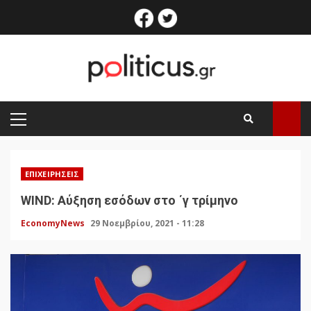
Skip
facebook
twitter
to
content
PRIMARY
MENU
ΕΠΙΧΕΙΡΉΣΕΙΣ
WIND: Αύξηση εσόδων στο ΄γ τρίμηνο
EconomyNews
29 Νοεμβρίου, 2021 - 11:28