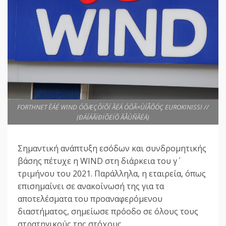
FORTHNET ÊÁÉ WIND ÓÕÆÇÔÏÕÍ ÃÉÁ ÓÕÃ×ÙÍÅÕÓÇ EUROKINISSI //
(ÐÁÍÁÃÏÐÏÕËÏÕ ÃÅÙÑÃÉÁ)
Σημαντική ανάπτυξη εσόδων και συνδρομητικής
βάσης πέτυχε η WIND στη διάρκεια του γ΄
τριμήνου του 2021. Παράλληλα, η εταιρεία, όπως
επισημαίνει σε ανακοίνωσή της για τα
αποτελέσματα του προαναφερόμενου
διαστήματος, σημείωσε πρόοδο σε όλους τους
στρατηγικούς της στόχους.