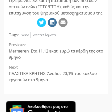
τηλεφωνίας 5G και τη διείσδυση των δικτύων
οπτικών ινών (FTTC/FTTH), καθώς και την
επιτάχυνση του ψηφιακού μετασχηματισμού της.
Tags:
Wind
αποτελέσματα
Previous:
Continue
Mermeren: Στα 11,12 εκατ. ευρώ τα κέρδη της στο
Reading
9μηνο
Next:
ΠΛΑΣΤΙΚΑ ΚΡΗΤΗΣ: Άνοδος 20,1% του κύκλου
εργασιών στο 9μηνο