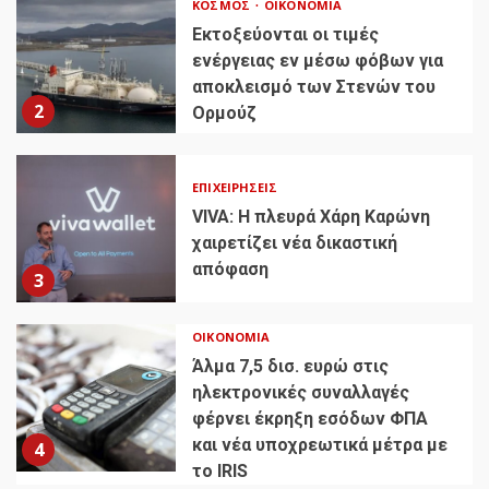
ΚΌΣΜΟΣ
ΟΙΚΟΝΟΜΊΑ
Εκτοξεύονται οι τιμές
ενέργειας εν μέσω φόβων για
αποκλεισμό των Στενών του
2
Ορμούζ
ΕΠΙΧΕΙΡΉΣΕΙΣ
VIVA: Η πλευρά Χάρη Καρώνη
χαιρετίζει νέα δικαστική
απόφαση
3
ΟΙΚΟΝΟΜΊΑ
Άλμα 7,5 δισ. ευρώ στις
ηλεκτρονικές συναλλαγές
φέρνει έκρηξη εσόδων ΦΠΑ
και νέα υποχρεωτικά μέτρα με
4
το IRIS