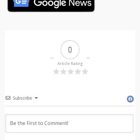
0
Article Rating
Subscribe