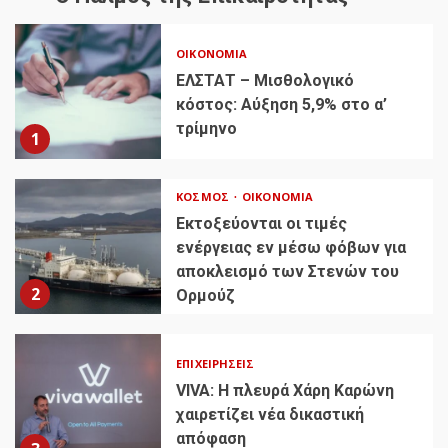
ΟΙΚΟΝΟΜΊΑ
ΕΛΣΤΑΤ – Μισθολογικό
κόστος: Αύξηση 5,9% στο α’
τρίμηνο
1
ΚΌΣΜΟΣ
ΟΙΚΟΝΟΜΊΑ
Εκτοξεύονται οι τιμές
ενέργειας εν μέσω φόβων για
αποκλεισμό των Στενών του
2
Ορμούζ
ΕΠΙΧΕΙΡΉΣΕΙΣ
VIVA: Η πλευρά Χάρη Καρώνη
χαιρετίζει νέα δικαστική
απόφαση