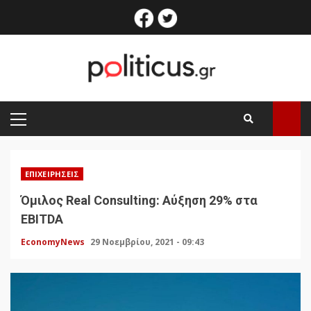
Skip
facebook
twitter
to
content
PRIMARY
MENU
ΕΠΙΧΕΙΡΉΣΕΙΣ
Όμιλος Real Consulting: Αύξηση 29% στα
EBITDA
EconomyNews
29 Νοεμβρίου, 2021 - 09:43