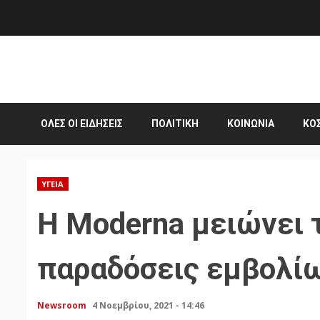
Skip
to
content
ΌΛΕΣ ΟΙ ΕΙΔΉΣΕΙΣ
ΠΟΛΙΤΙΚΉ
ΚΟΙΝΩΝΊΑ
ΚΌ
ΥΓΕΊΑ
Η Moderna μειώνει τ
παραδόσεις εμβολίω
Newsroom
4 Νοεμβρίου, 2021 - 14:46