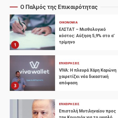
Ο Παλμός της Επικαιρότητας
ΟΙΚΟΝΟΜΊΑ
ΕΛΣΤΑΤ – Μισθολογικό
κόστος: Αύξηση 5,9% στο α’
τρίμηνο
1
ΕΠΙΧΕΙΡΉΣΕΙΣ
VIVA: Η πλευρά Χάρη Καρώνη
χαιρετίζει νέα δικαστική
απόφαση
3
ΕΠΙΧΕΙΡΉΣΕΙΣ
Επιστολή Μυτιληναίου προς
την Κομισιόν για το υψηλό