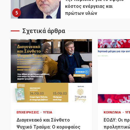
κόστος ενέργειας και
5
πρώτων υλών
Σχετικά άρθρα
ΕΠΙΧΕΙΡΉΣΕΙΣ
ΥΓΕΊΑ
ΚΟΙΝΩΝΊΑ
ΥΓ
Διαγενεακό και Σύνθετο
ΕΟΔΥ: Οι π
Ψυχικό Τραύμα: Ο κορυφαίος
προληπτικώ