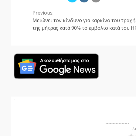
Previous:
Continue
Μειώνει τον κίνδυνο για καρκίνο του τραχ
Reading
της μήτρας κατά 90% το εμβόλιο κατά του H
Ar