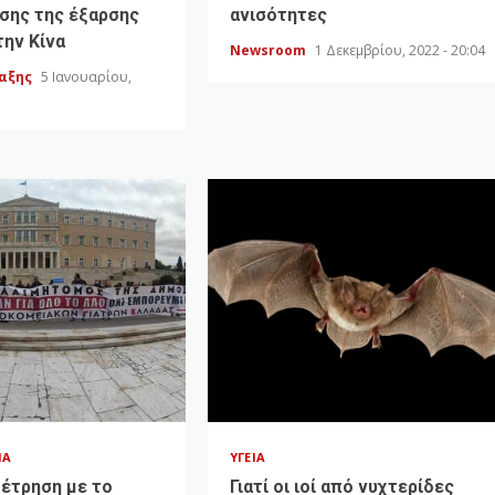
σης της έξαρσης
ανισότητες
την Κίνα
Newsroom
1 Δεκεμβρίου, 2022 - 20:04
ταξης
5 Ιανουαρίου,
ΊΑ
ΥΓΕΊΑ
μέτρηση με το
Γιατί οι ιοί από νυχτερίδες