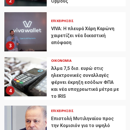
2
Ορμούζ
ΕΠΙΧΕΙΡΉΣΕΙΣ
VIVA: Η πλευρά Χάρη Καρώνη
χαιρετίζει νέα δικαστική
απόφαση
3
ΟΙΚΟΝΟΜΊΑ
Άλμα 7,5 δισ. ευρώ στις
ηλεκτρονικές συναλλαγές
φέρνει έκρηξη εσόδων ΦΠΑ
και νέα υποχρεωτικά μέτρα με
4
το IRIS
ΕΠΙΧΕΙΡΉΣΕΙΣ
Επιστολή Μυτιληναίου προς
την Κομισιόν για το υψηλό