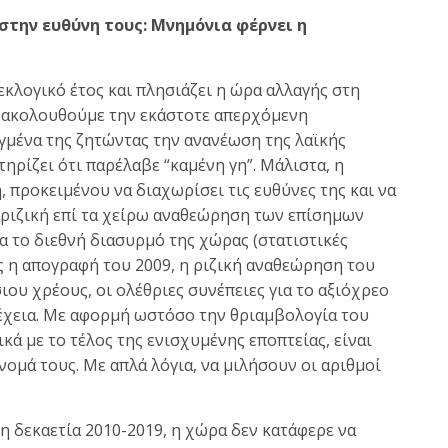
στην ευθύνη τους: Μνημόνια φέρνει η
 εκλογικό έτος και πλησιάζει η ώρα αλλαγής στη
αρακολουθούμε την εκάστοτε απερχόμενη
γμένα της ζητώντας την ανανέωση της λαϊκής
ηρίζει ότι παρέλαβε “καμένη γη”. Μάλιστα, η
προκειμένου να διαχωρίσει τις ευθύνες της και να
 ριζική επί τα χείρω αναθεώρηση των επίσημων
 το διεθνή διασυρμό της χώρας (στατιστικές
ς η απογραφή του 2009, η ριζική αναθεώρηση του
ου χρέους, οι ολέθριες συνέπειες για το αξιόχρεο
έχεια. Με αφορμή ωστόσο την θριαμβολογία του
 με το τέλος της ενισχυμένης εποπτείας, είναι
ομά τους. Με απλά λόγια, να μιλήσουν οι αριθμοί
η δεκαετία 2010-2019, η χώρα δεν κατάφερε να