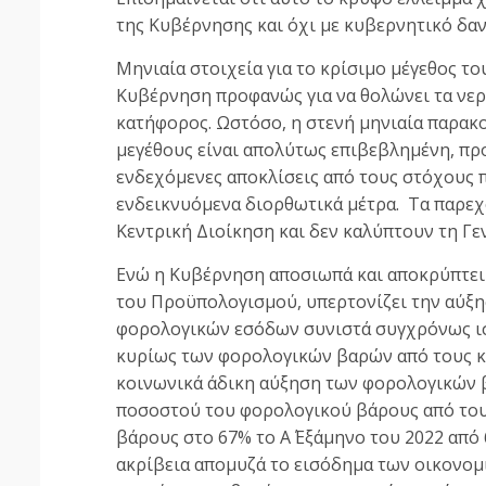
της Κυβέρνησης και όχι με κυβερνητικό δαν
Μηνιαία στοιχεία για το κρίσιμο μέγεθος τ
Κυβέρνηση προφανώς για να θολώνει τα νερά
κατήφορος. Ωστόσο, η στενή μηνιαία παρακ
μεγέθους είναι απολύτως επιβεβλημένη, πρ
ενδεχόμενες αποκλίσεις από τους στόχους π
ενδεικνυόμενα διορθωτικά μέτρα. Τα παρεχ
Κεντρική Διοίκηση και δεν καλύπτουν τη Γε
Ενώ η Κυβέρνηση αποσιωπά και αποκρύπτει 
του Προϋπολογισμού, υπερτονίζει την αύξ
φορολογικών εσόδων συνιστά συγχρόνως ι
κυρίως των φορολογικών βαρών από τους κ
κοινωνικά άδικη αύξηση των φορολογικών 
ποσοστού του φορολογικού βάρους από το
βάρους στο 67% το Α΄ Εξάμηνο του 2022 από 
ακρίβεια απομυζά το εισόδημα των οικονομ