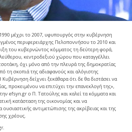
1990 μέχρι το 2007, υφυπουργός στην κυβέρνηση
εγμένος περιφερειάρχης Πελοποννήσου το 2010 και
ήριξη του κυβερνώντος κόμματος τη δεύτερη φορά,
ελεύθερου, κεντροδεξιού χώρου που καταγγέλλει
σοτάκη, όχι μόνο από την πλευρά της δημοκρατίας
από τη σκοπιά της αδιαφανούς και αλόγιστης
Κυβέρνηση δείχνει ξεκάθαρα ότι δε θα διστάσει να
ας, προκειμένου να επιτύχει την επανεκλογή της»,
ην efsyn.gr ο Π. Τατούλης και καλεί τα κόμματα και
τική κατάσταση της οικονομίας και να
 ουσιαστικής αντιμετώπισης της ακρίβειας και της
σης χρέους.
r.