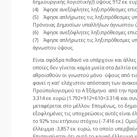
δημιουργικής λογιστικής!) ύψους 912 εκ. ευ
(4) Άφησε ανεξόφλητες ληξιπρόθεσμες επισ
(5) Άφησε απλήρωτες τις ληξιπρόθεσμες υπ
Πρόνοιας Δημοσίων υπαλλήλων άγνωστου 
(6) Άφησε ανεξόφλητες ληξιπρόθεσμες επι
(7) Άφησε απλήρωτες τις ληξιπρόθεσμες υ
άγνωστου ύψους.
Είναι σφόδρα πιθανό να υπάρχουν και άλλες
οποίες δεν γίνεται καμία μνεία στα Δελτία 
αθροισθούν οι γνωστού μόνο ύψους από τι
φανεί η κατ’ ελάχιστον απόσταση των ανακ
Προϋπολογισμού το Α΄ Εξάμηνο από την πρα
3.314 εκ. ευρώ (1.792+912+610=3.314) και σ
μεταφέρεται στο μέλλον. Επομένως, το δημο
εξοφλημένες τις υποχρεώσεις αυτές είναι έλ
το 92% του ετήσιου στόχου (-7.416 εκ.). Ομ
έλλειμμα -3,857 εκ. ευρώ, το οποίο υπερβαίνε
Επισημαίνεται ότι αυτό το κρυφό έλλειμμα 