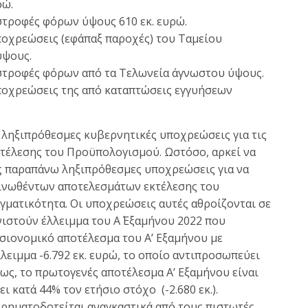
ρώ.
τροφές φόρων ύψους 610 εκ. ευρώ.
οχρεώσεις (εφάπαξ παροχές) του Ταμείου
ύψους.
στροφές φόρων από τα Τελωνεία άγνωστου ύψους.
ποχρεώσεις της από καταπτώσεις εγγυήσεων
 ληξιπρόθεσμες κυβερνητικές υποχρεώσεις για τις
εκτέλεσης του Προϋπολογισμού. Ωστόσο, αρκεί να
ς παραπάνω ληξιπρόθεσμες υποχρεώσεις για να
οινωθέντων αποτελεσμάτων εκτέλεσης του
γματικότητα. Οι υποχρεώσεις αυτές αθροίζονται σε
υνιστούν έλλειμμα του Α΄ Εξαμήνου 2022 που
σιονομικό αποτέλεσμα του Α’ Εξαμήνου με
λειμμα -6.792 εκ. ευρώ, το οποίο αντιπροσωπεύει
οίως, το πρωτογενές αποτέλεσμα Α’ Εξαμήνου είναι
ι κατά 44% τον ετήσιο στόχο (-2.680 εκ.).
χρηματοδοτείται αναγκαστικά από τους πιστωτές