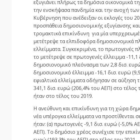
εξυγιάνει πλήρως τα δημόσια οικονομικά της
την ενσκήψασα πανδημία και την ανοχή των
Κυβέρνηση που ανέδειξαν οι εκλογές του 2
προσπάθεια δημοσιονομικής εξυγίανσης και 
τρομακτικά επικίνδυνη για μία υπερχρεωμέ
μετέτρεψε τα ελπιδοφόρα δημοσιονομικά πλ
ελλείμματα. Συγκεκριμένα, το πρωτογενές πλ
το μετέτρεψε σε πρωτογενές έλλειμμα -11,1 δ
δημοσιονομικό πλεόνασμα των 2,8 δισ. ευρώ
δημοσιονομικό έλλειμμα -16,1 δισ. ευρώ (9,
εφιαλτικά ελλείμματα οδήγησαν σε αύξηση τ
341,1 δισ. ευρώ (206,4% του ΑΕΠ) στο τέλος 
ήταν στο τέλος του 2019.
Η ανεύθυνη και επικίνδυνη για τη χώρα δημ
νέα υπέρογκα ελλείμματα να προστίθενται σε
ήταν: (α) πρωτογενές -9,1 δισ. ευρώ (-5,0% Α
ΑΕΠ). Το δημόσιο χρέος συνέχισε την επικίν
ευρώ (193,3% του ΑΕΠ) στο τέλος του 2021.