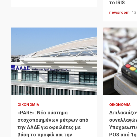
το IRIS
newsroom
13
ΟΙΚΟΝΟΜΊΑ
ΟΙΚΟΝΟΜΊΑ
«PARE»: Νέο σύστημα
Διπλασιάζον
στοχοποιημένων μέτρων από
συναλλαγών
την ΑΑΔΕ για οφειλέτες με
Υποχρεωτικ
βάση το προφίλ και την
POS από 1η