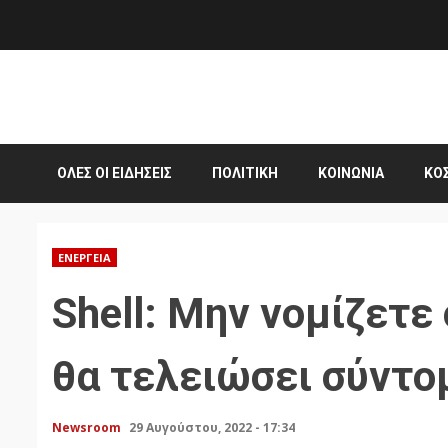
Skip
to
content
ΌΛΕΣ ΟΙ ΕΙΔΉΣΕΙΣ
ΠΟΛΙΤΙΚΉ
ΚΟΙΝΩΝΊΑ
ΚΌ
ΕΝΈΡΓΕΙΑ
Shell: Μην νομίζετε
θα τελειώσει σύντομ
Newsroom
29 Αυγούστου, 2022 - 17:34