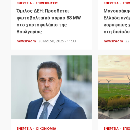
ΕΝΈΡΓΕΙΑ
ΕΠΙΧΕΙΡΉΣΕΙΣ
ΕΝΈΡΓΕΙΑ
ΕΠΙ
Όμιλος ΔΕΗ: Προσθέτει
Μανουσάκης
φωτοβολταϊκό πάρκο 88 MW
Ελλάδα ανά
στο χαρτοφυλάκιο της
κορυφαίες 
Βουλγαρίας
στη διείσδ
newsroom
30 Μαΐου, 2025 - 11:33
newsroom
22
ΕΝΈΡΓΕΙΑ
ΟΙΚΟΝΟΜΊΑ
ΕΝΈΡΓΕΙΑ
ΕΠΙ