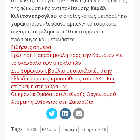
στον Ρετζέπ Ταγίπ Ερντογάν εξαπέλυσε ο ηγέτης
της αξιωματικής αντιπολίτευσης
Κεμάλ
Κιλιτσντάρογλου
, ο οποίος -όπως μεταδόθηκε-
χαρακτήρισε «ξέφραγο αμπέλι» τα τουρκικά
σύνορα και μίλησε για 10 εκατομμύρια
πρόσφυγες και μετανάστες.
Ειδήσεις σήμερα
Ερώτηση Παπαδημούλη προς την Κομισιόν για
το σκάνδαλο των υποκλοπών
Στο Ευρωκοινοβούλιο οι υποκλοπές στην
Ελλάδα παρά τις προσπάθειες του ΕΛΚ – Και
επίσκεψη στη χώρα μας
Ουκρανία: Ομάδα του Διεθνούς Οργανισμού
Ατομικής Ενέργειας στη Ζαπορίζια
Tags:
S-300
Ελλάδα
Τουρκία
Τουρκία F-16