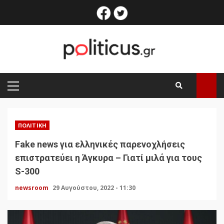
Skip
facebook
twitter
to
content
PRIMARY
MENU
ΠΟΛΙΤΙΚΉ
Fake news για ελληνικές παρενοχλήσεις
επιστρατεύει η Άγκυρα – Γιατί μιλά για τους
S-300
newsroom
29 Αυγούστου, 2022 - 11:30