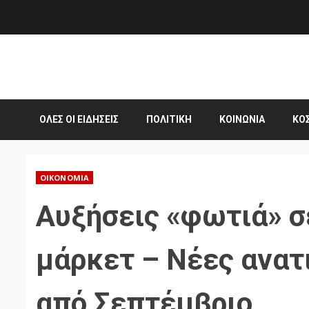
Skip
to
content
ΌΛΕΣ ΟΙ ΕΙΔΉΣΕΙΣ
ΠΟΛΙΤΙΚΉ
ΚΟΙΝΩΝΊΑ
ΚΌ
ΟΙΚΟΝΟΜΊΑ
Αυξήσεις «φωτιά» σ
μάρκετ – Νέες ανατ
από Σεπτέμβριο