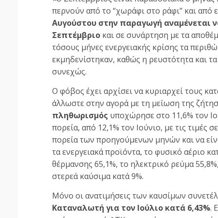
περνούν από το “χωράφι στο ράφι” και από ε
Αυγούστου στην παραγωγή αναμένεται 
Σεπτέμβριο
και σε συνάρτηση με τα αποθέ
τόσους μήνες ενεργειακής κρίσης τα περι
εκμηδενίστηκαν, καθώς η ρευστότητα και τ
συνεχώς.
Ο φόβος έχει αρχίσει να κυριαρχεί τους κα
άλλωστε στην αγορά με τη μείωση της ζήτησ
πληθωρισμός
υποχώρησε στο 11,6% τον Ιο
πορεία, από 12,1% τον Ιούνιο, με τις τιμές 
πορεία των προηγούμενων μηνών και να είνα
τα ενεργειακά προϊόντα, το φυσικό αέριο κα
θέρμανσης 65,1%, το ηλεκτρικό ρεύμα 55,8%,
στερεά καύσιμα κατά 9%.
Μόνο οι ανατιμήσεις των καυσίμων συνετέ
Καταναλωτή για τον Ιούλιο κατά 6,43%
.