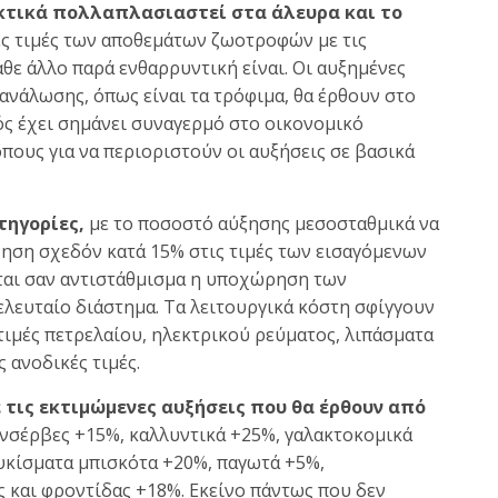
εκτικά πολλαπλασιαστεί στα άλευρα και το
ές τιμές των αποθεμάτων ζωοτροφών με τις
θε άλλο παρά ενθαρρυντική είναι. Οι αυξημένες
τανάλωσης, όπως είναι τα τρόφιμα, θα έρθουν στο
ς έχει σημάνει συναγερμό στο οικονομικό
πους για να περιοριστούν οι αυξήσεις σε βασικά
τηγορίες,
με το ποσοστό αύξησης μεσοσταθμικά να
ύξηση σχεδόν κατά 15% στις τιμές των εισαγόμενων
ται σαν αντιστάθμισμα η υποχώρηση των
λευταίο διάστημα. Τα λειτουργικά κόστη σφίγγουν
τιμές πετρελαίου, ηλεκτρικού ρεύματος, λιπάσματα
 ανοδικές τιμές.
 τις εκτιμώμενες αυξήσεις που θα έρθουν από
νσέρβες +15%, καλλυντικά +25%, γαλακτοκομικά
λυκίσματα μπισκότα +20%, παγωτά +5%,
 και φροντίδας +18%. Εκείνο πάντως που δεν