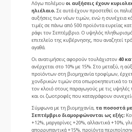
Λόγω πολέμου
οι αυξήσεις έχουν κυριολ
ηλιέλαιο.
Σε αυτά έχουν προστεθεί οι παλι
αυξήσεις των νέων τιμών, ενώ η συνέχεια κά
τιμές σε πάνω από 500 προϊόντα ευρείας κα
ράφι τον Σεπτέμβριο. Ο υψηλός πληθωρισμό
επιτελείο της κυβέρνησης, που αναζητεί τρό
αγαθά.
Οι ανατιμήσεις αφορούν τουλάχιστον
40 κα
ανέρχεται στο 10% με 15%. Στο μεταξύ, η α
προϊόντων στη βιομηχανία τροφίμων, έρχε
χονδρικών τιμών στα οπωροκηπευτικά το τε
τον κλοιό στους παραγωγούς με τις υψηλές 
και οι ζωοτροφές που καταγράφουν συνεχείς
Σύμφωνα με τη βιομηχανία,
τα ποσοστά με
Σεπτέμβριο διαμορφώνονται ως εξής:
Κο
+12%, μαργαρίνες +20%, αλλαντικά +10%, γ
απορρυπαντικά +15%, προϊόντα περιποίησης