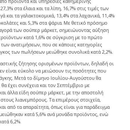
από προϊόντα και υπηρεσίες καθημερινής
7,3% στα έλαια και τα λίπη, 16,7% στις τιμές των
ά και τα γαλακτοκομικά, 13,4% στα λαχανικά, 11,4%
σοκολάτες και 5,3% στα ψάρια. Με θετικό πρόσημο
ν αγορά των σούπερ μάρκετ, σημειώνοντας αύξηση
ροϊόντων κατά 1,6% σε σύγκριση με το πρώτο
α των ανατιμήσεων, που σε κάποιες κατηγορίες
όγκος των πωλήσεων μειώθηκε συνολικά κατά 2,2%.
ελαστικής ζήτησης ορισμένων προϊόντων, δηλαδή οι
δεν είναι εύκολο να μειώσουν τις ποσότητες που
άγκης. Μετά το δίμηνο Ιουλίου-Αυγούστου θα
 θα έχει συνέχεια και τον Σεπτέμβριο με
αι άλλα είδη σούπερ μάρκετ, με την αποστολή
στους λιανεμπόρους. Τα επιμέρους στοιχεία,
αι από τα απαραίτητα, όπως είναι για παράδειγμα
μειώθηκαν κατά 5,6% ανά μονάδα προϊόντος, ενώ
κατά 6,2%.