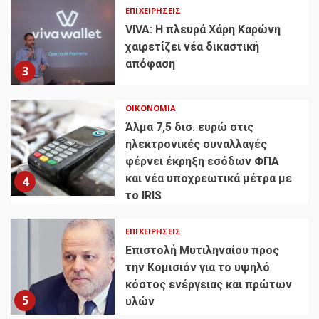
ΕΠΙΧΕΙΡΉΣΕΙΣ
VIVA: Η πλευρά Χάρη Καρώνη
χαιρετίζει νέα δικαστική
απόφαση
3
ΟΙΚΟΝΟΜΊΑ
Άλμα 7,5 δισ. ευρώ στις
ηλεκτρονικές συναλλαγές
φέρνει έκρηξη εσόδων ΦΠΑ
και νέα υποχρεωτικά μέτρα με
4
το IRIS
ΕΠΙΧΕΙΡΉΣΕΙΣ
Επιστολή Μυτιληναίου προς
την Κομισιόν για το υψηλό
κόστος ενέργειας και πρώτων
5
υλών