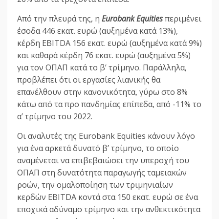
Από την πλευρά της, η
Eurobank Equities
περιμένει
έσοδα 446 εκατ. ευρώ (αυξημένα κατά 13%),
κέρδη EBITDA 156 εκατ. ευρώ (αυξημένα κατά 9%)
και καθαρά κέρδη 76 εκατ. ευρώ (αυξημένα 5%)
για τον ΟΠΑΠ κατά το β’ τρίμηνο. Παράλληλα,
προβλέπει ότι οι εργασίες λιανικής θα
επανέλθουν στην κανονικότητα, γύρω στο 8%
κάτω από τα προ πανδημίας επίπεδα, από -11% το
α’ τρίμηνο του 2022.
Οι αναλυτές της Eurobank Equities κάνουν λόγο
για ένα αρκετά δυνατό β’ τρίμηνο, το οποίο
αναμένεται να επιβεβαιώσει την υπεροχή του
ΟΠΑΠ στη δυνατότητα παραγωγής ταμειακών
ροών, την ομαλοποίηση των τριμηνιαίων
κερδών EBITDA κοντά στα 150 εκατ. ευρώ σε ένα
εποχικά αδύναμο τρίμηνο και την ανθεκτικότητα