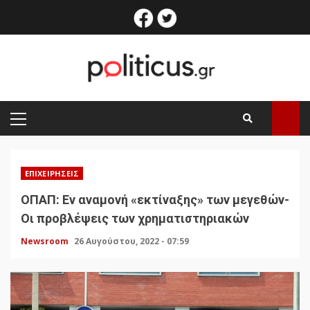
Skip
facebook
twitter
to
content
PRIMARY
MENU
ΕΠΙΧΕΙΡΉΣΕΙΣ
ΟΠΑΠ: Εν αναμονή «εκτίναξης» των μεγεθών-
Οι προβλέψεις των χρηματιστηριακών
Newsroom
26 Αυγούστου, 2022 - 07:59