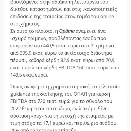
βασιζόμενες στην αδιάκοπη λειτουργία του
δικτύου καταστημάτων και στις ικανοποιητικές
επιδόσεις της εταιρείας στον τομέα του online
στοιχήματος.
Σε αυτό το πλαίσιο, η
Optima
αναμένει ένα
ισχυρό τρίμηνο, προβλέποντας έσοδα προ
εισφορών στα 440,5 εκατ. ευρώ στο β’ τρίμηνο
από 395,9 εκατ. ευρώ το αντίστοιχο διάστημα
πέρυσι, καθαρά κέρδη 82,9 εκατ. ευρώ από 70,9
εκατ. ευρώ και κέρδη EBITDA 160 εκατ. ευρώ από
143,5 εκατ. ευρώ.
Όπως αναφέρει η χρηματιστηριακή, το τελευταίο
guidance της διοίκησης του ΟΠΑΠ για κέρδη
EBITDA στα 720 εκατ. ευρώ για το σύνολο του
2022 θεωρείται επιτεύξιμο, ενώ ακόμη δίνει
σύσταση «buy» για τη μετοχή της εταιρείας με
τιμή στόχο τα 17,1 ευρώ και περιθώριο ανόδου
26% από τα τρέχοντα επίπεδα.