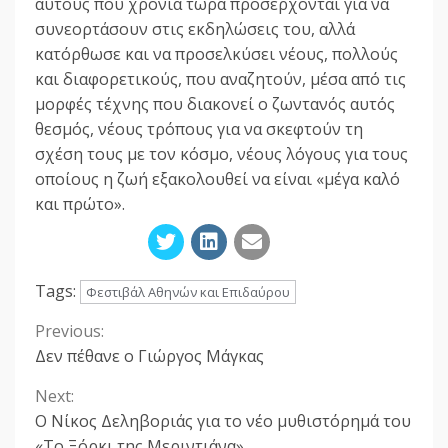
αυτούς που χρόνια τώρα προσέρχονται για να
συνεορτάσουν στις εκδηλώσεις του, αλλά
κατόρθωσε και να προσελκύσει νέους, πολλούς
και διαφορετικούς, που αναζητούν, μέσα από τις
μορφές τέχνης που διακονεί ο ζωντανός αυτός
θεσμός, νέους τρόπους για να σκεφτούν τη
σχέση τους με τον κόσμο, νέους λόγους για τους
οποίους η ζωή εξακολουθεί να είναι «μέγα καλό
και πρώτο».
Tags:
Φεστιβάλ Αθηνών και Επιδαύρου
Previous:
Continue
Δεν πέθανε ο Γιώργος Μάγκας
Reading
Next:
Ο Νίκος Δεληβοριάς για το νέο μυθιστόρημά του
«Το Ξόρκι της Μεριντιάνα»