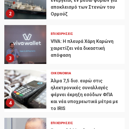
ενέργειας εν μέσω φόβων για
αποκλεισμό των Στενών του
2
Ορμούζ
ΕΠΙΧΕΙΡΉΣΕΙΣ
VIVA: Η πλευρά Χάρη Καρώνη
χαιρετίζει νέα δικαστική
απόφαση
3
ΟΙΚΟΝΟΜΊΑ
Άλμα 7,5 δισ. ευρώ στις
ηλεκτρονικές συναλλαγές
φέρνει έκρηξη εσόδων ΦΠΑ
και νέα υποχρεωτικά μέτρα με
4
το IRIS
ΕΠΙΧΕΙΡΉΣΕΙΣ