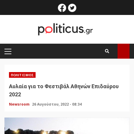
Skip
facebook
twitter
to
content
PRIMARY
MENU
ΠΟΛΙΤΙΣΜΌΣ
Αυλαία για το Φεστιβάλ Αθηνών Επιδαύρου
2022
Newsroom
26 Αυγούστου, 2022 - 08:34